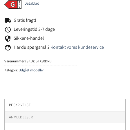
Datablad
local_shipping
Gratis fragt!
schedule
Leveringstid 3-7 dage
security
Sikker e-handel
face
Har du spørgsmål?
Kontakt vores kundeservice
Varenummer (SKU):
STX30DRB
Kategori:
Udgået modeller
BESKRIVELSE
ANMELDELSER