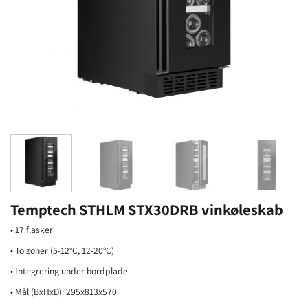
Temptech STHLM STX30DRB vinkøleskab
• 17 flasker
• To zoner (5-12°C, 12-20°C)
• Integrering under bordplade
• Mål (BxHxD): 295x813x570