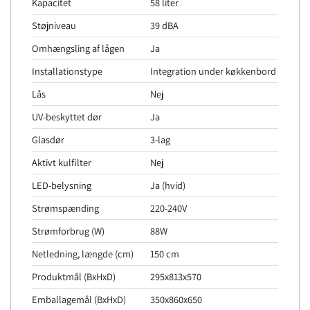
Kapacitet
58 liter
Støjniveau
39 dBA
Omhængsling af lågen
Ja
Installationstype
Integration under køkkenbord
Lås
Nej
UV-beskyttet dør
Ja
Glasdør
3-lag
Aktivt kulfilter
Nej
LED-belysning
Ja (hvid)
Strømspænding
220-240V
Strømforbrug (W)
88W
Netledning, længde (cm)
150 cm
Produktmål (BxHxD)
295x813x570
Emballagemål (BxHxD)
350x860x650