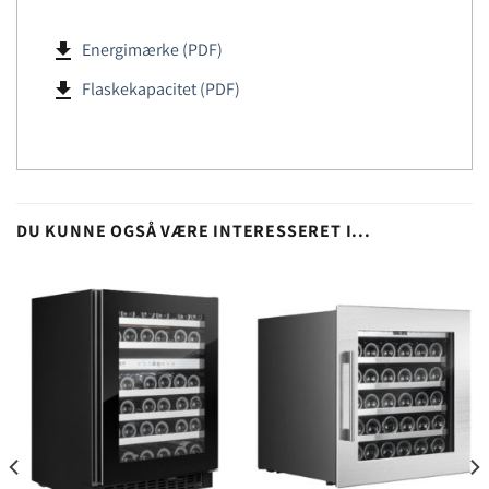
file_download
Energimærke (PDF)
file_download
Flaskekapacitet (PDF)
DU KUNNE OGSÅ VÆRE INTERESSERET I...