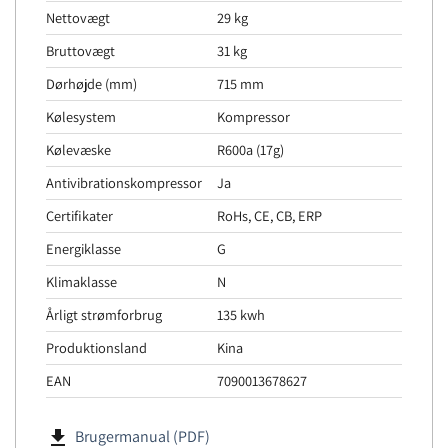
Nettovægt
29 kg
Bruttovægt
31 kg
Dørhøjde (mm)
715 mm
Kølesystem
Kompressor
Kølevæske
R600a (17g)
Antivibrationskompressor
Ja
Certifikater
RoHs, CE, CB, ERP
Energiklasse
G
Klimaklasse
N
Årligt strømforbrug
135 kwh
Produktionsland
Kina
EAN
7090013678627
file_download
Brugermanual (PDF)