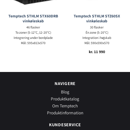
Temptech STHLM STX60DRB
Temptech STHLM STZ60SX
vinkøleskab
vinkøleskab
46 flasker
30 flasker
To zoner (5-12°C, 12-20°C)
Én zone (5-20°C)
Integrering under bordplade
Integration i højskab
Mål: 595x813x570
Mål: 590x590x570
kr.
11 990
NAVIGERE
Blog
Produktkatalog
Om Temptech
Produktinformation
KUNDESERVICE