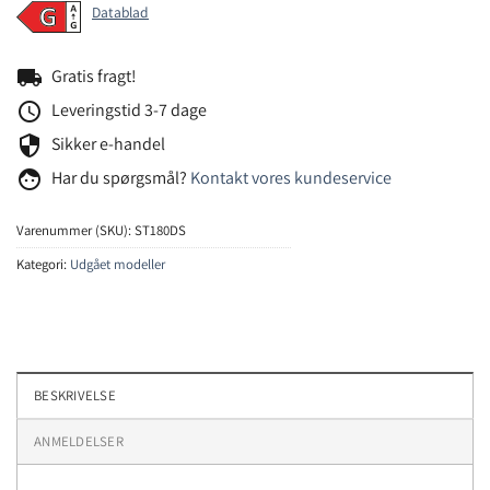
Datablad
local_shipping
Gratis fragt!
schedule
Leveringstid 3-7 dage
security
Sikker e-handel
face
Har du spørgsmål?
Kontakt vores kundeservice
Varenummer (SKU):
ST180DS
Kategori:
Udgået modeller
BESKRIVELSE
ANMELDELSER