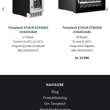
Temptech STHLM STX30DS
Temptech STHLM STZ60SB
vinkøleskab
vinkøleskab
17 flasker
30 flasker
To zoner (5-12°C, 12-20°C)
Én zone (5-20°C)
Integrering under bordplade
Integration i højskab
Mål: 295x813x570
Mål: 590x590x570
kr.
12 990
NAVIGERE
Blog
Produktkatalog
Om Temptech
Produktinformation