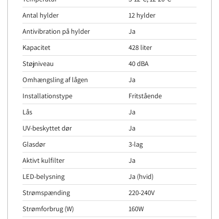
Antal hylder
12 hylder
Antivibration på hylder
Ja
Kapacitet
428 liter
Støjniveau
40 dBA
Omhængsling af lågen
Ja
Installationstype
Fritstående
Lås
Ja
UV-beskyttet dør
Ja
Glasdør
3-lag
Aktivt kulfilter
Ja
LED-belysning
Ja (hvid)
Strømspænding
220-240V
Strømforbrug (W)
160W