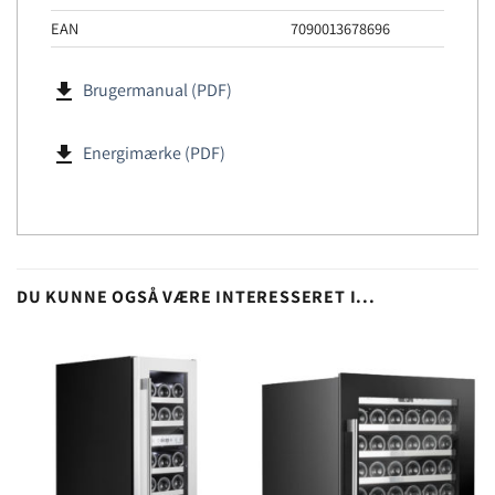
EAN
7090013678696
file_download
Brugermanual (PDF)
file_download
Energimærke (PDF)
DU KUNNE OGSÅ VÆRE INTERESSERET I...