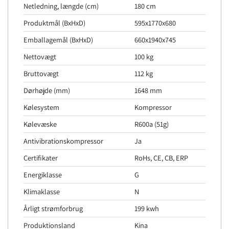
Netledning, længde (cm)
180 cm
Produktmål (BxHxD)
595x1770x680
Emballagemål (BxHxD)
660x1940x745
Nettovægt
100 kg
Bruttovægt
112 kg
Dørhøjde (mm)
1648 mm
Kølesystem
Kompressor
Kølevæske
R600a (51g)
Antivibrationskompressor
Ja
Certifikater
RoHs, CE, CB, ERP
Energiklasse
G
Klimaklasse
N
Årligt strømforbrug
199 kwh
Produktionsland
Kina