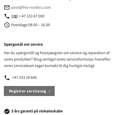
mail_outline
post@frio-nordics.com
phone
(
) + 47 333 67 000
access_time
Hverdage 08.00 – 16.00
Spørgsmål om service
Har du spørgsmål og forespørgsler om service og reparation af
vores produkter? Brug venligst vores serviceformular, hvorefter
vores serviceteam tager kontakt til dig hurtigst muligt.
phone
+47 333 19 600
Registrer servicesag
check_circle
5 års garanti på vinkøleskabe