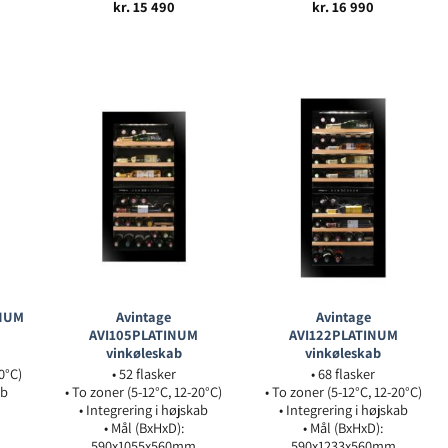
kr.
15 490
kr.
16 990
INUM
Avintage
Avintage
AVI105PLATINUM
AVI122PLATINUM
vinkøleskab
vinkøleskab
20°C)
• 52 flasker
• 68 flasker
ab
• To zoner (5-12°C, 12-20°C)
• To zoner (5-12°C, 12-20°C)
• Integrering i højskab
• Integrering i højskab
• Mål (BxHxD):
• Mål (BxHxD):
590x1055x560mm
590x1233x560mm