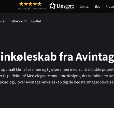
Om os
Blog
Produ
Baseret på 589 stemmer
eder
Tilbehør
Outlet
inkøleskab fra Avinta
t optimalt klima for vinen og hjælpe vinen med at nå sit fulde potent
er til perfektion! Med elegante moderne designs, der kombinerer av
teknologi, lover Avintage vinkøleskab dig de bedste smagsoplevelser