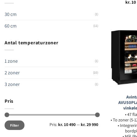
kr.
10
30 cm
(1)
60 cm
(11)
Antal temperaturzoner
1 zone
(1)
2 zoner
(10)
3 zoner
(1)
Avint
Pris
AVU50PL
vinkøl
• 47 fl
• To zoner (5-1
Mindste
Højeste
Pris:
kr. 10 490
—
kr. 29 990
• Integrer
Filter
pris
pris
bordp
• Mål (B