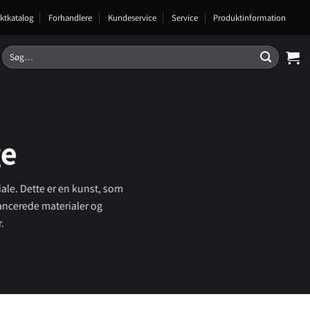
ktkatalog
Forhandlere
Kundeservice
Service
Produktinformation
Søg
efter:
ge
iale. Dette er en kunst, som
ancerede materialer og
.