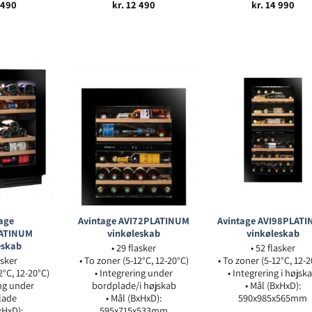
 490
kr.
12 490
kr.
14 990
age
Avintage AVI72PLATINUM
Avintage AVI98PLAT
ATINUM
vinkøleskab
vinkøleskab
eskab
• 29 flasker
• 52 flasker
asker
• To zoner (5-12°C, 12-20°C)
• To zoner (5-12°C, 12-
2°C, 12-20°C)
• Integrering under
• Integrering i højsk
ing under
bordplade/i højskab
• Mål (BxHxD):
lade
• Mål (BxHxD):
590x985x565mm
xHxD):
595x715x533mm