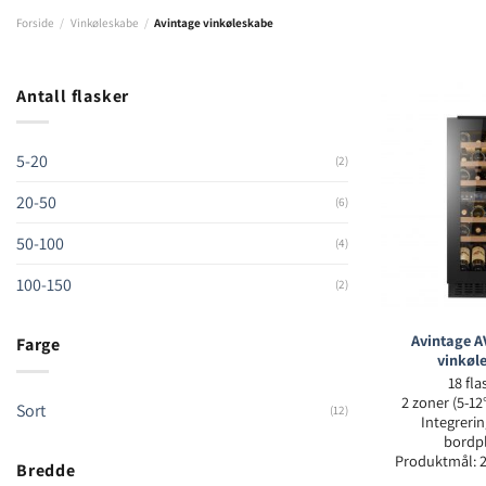
Forside
/
Vinkøleskabe
/
Avintage vinkøleskabe
Antall flasker
5-20
(2)
20-50
(6)
50-100
(4)
100-150
(2)
Avintage 
Farge
vinkøl
18 fla
2 zoner (5-12
Sort
(12)
Integreri
bordp
Produktmål: 
Bredde