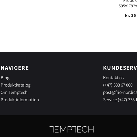
Produk
595x179
kr.
25
NAVIGERE
KUNDESERV
Blog
Kontakt os
Produktkatalog
(+47) 333 67 000
Om Temptech
post@frio-nordic
Produktinformation
Service (+47) 333 