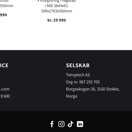
tmål:
• Integrering i højskab
2x550mm
• Mål (BxHxD):
590x1783x560mm
 990
kr.
29 990
ICE
SELSKAB
Temptech AS
Org nr. 987 255 765
s.com
Borgeskogen 26, 3160 Stokke,
19 600
Norge