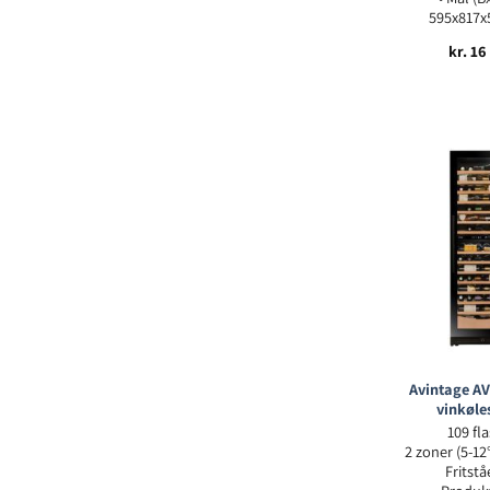
595x817
kr.
16
Avintage A
vinkøle
109 fl
2 zoner (5-12
Fritst