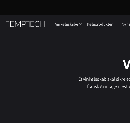
Fortsæt
til
indhold
Vinkøleskabe
Køleprodukter
Nyh
V
Et vinkøleskab skal sikre e
fransk Avintage mestr