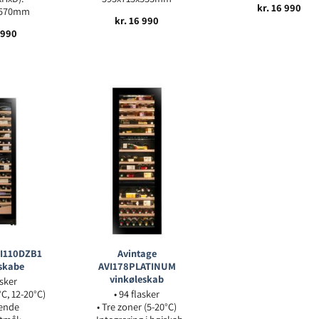
kr.
16 990
x570mm
kr.
16 990
 990
VI110DZB1
Avintage
skabe
AVI178PLATINUM
vinkøleskab
asker
°C, 12-20°C)
• 94 flasker
ående
• Tre zoner (5-20°C)