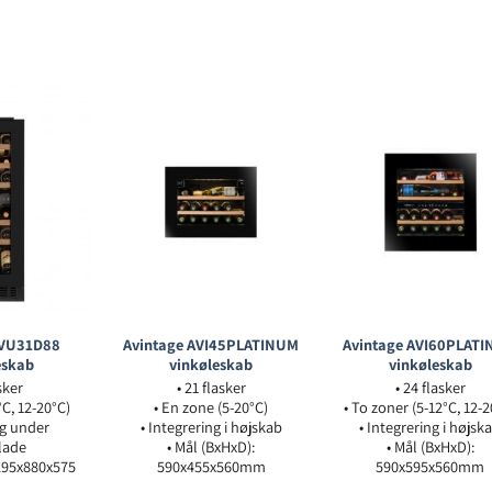
AVU31D88
Avintage AVI45PLATINUM
Avintage AVI60PLAT
eskab
vinkøleskab
vinkøleskab
sker
• 21 flasker
• 24 flasker
°C, 12-20°C)
• En zone (5-20°C)
• To zoner (5-12°C, 12-
ng under
• Integrering i højskab
• Integrering i højsk
lade
• Mål (BxHxD):
• Mål (BxHxD):
295x880x575
590x455x560mm
590x595x560mm