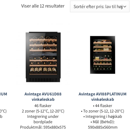
Viser alle 12 resultater
INUM
Avintage AVU61D88
Avintage AVI88PLATINUM
vinkøleskab
vinkøleskab
46 flasker
• 44 flasker
20°C)
2 zoner (5-12°C, 12-20°C)
• To zoner (5-12, 12-20°C)
ab
Integrering under
• Integrering i højskab
bordplade
• Mål (BxHxD):
Produktmål: 595x880x575
590x885x560mm