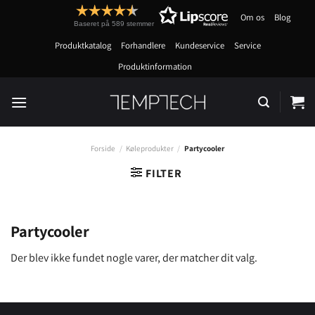
Fortsæt
Om os
Blog
til
Baseret på 589 stemmer
indhold
Produktkatalog
Forhandlere
Kundeservice
Service
Produktinformation
Forside
/
Køleprodukter
/
Partycooler
FILTER
Partycooler
Der blev ikke fundet nogle varer, der matcher dit valg.