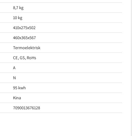
8,7 kg
10 kg
410x275x502
460x365x567
Termoelektrisk
CE, GS, RoHs
A
N
95 kwh
Kina
7090013676128