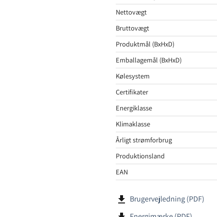
Nettovægt
Bruttovægt
Produktmål (BxHxD)
Emballagemål (BxHxD)
Kølesystem
Certifikater
Energiklasse
Klimaklasse
Årligt strømforbrug
Produktionsland
EAN
file_download
Brugervejledning (PDF)
file_download
Energimærke (PDF)