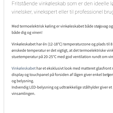
Fritstående vinkøleskab som er den ideelle l
vinelsker, vinekspert eller til professionel bru
Med termoelektrisk køling er vinkøleskabet både støjsvag og v
både dig og vinen!
Vinkøleskabet har én (12-18°C) temperaturzone og plads til 8 
ønskede temperatur er det vigtigt, at det termoelektriske vi
stuetemperatur på 20-25°C med god ventilation rundt om vi
Vinkøleskabet
har et eksklusivt look med matteret glasfront 
display og touchpanel på forsiden af lågen giver enkel betje
og belysning.
Indvendig LED-belysning og udtrækkelige stålhylder giver et 
vinsamlingen.