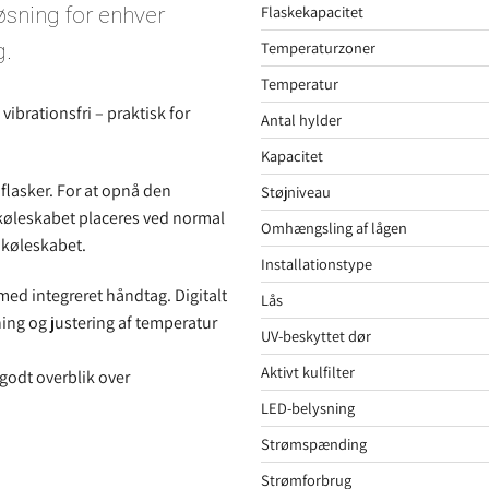
Flaskekapacitet
øsning for enhver
Temperaturzoner
g.
Temperatur
ibrationsfri – praktisk for
Antal hylder
Kapacitet
flasker. For at opnå den
Støjniveau
nkøleskabet placeres ved normal
Omhængsling af lågen
nkøleskabet.
Installationstype
med integreret håndtag. Digitalt
Lås
ning og justering af temperatur
UV-beskyttet dør
Aktivt kulfilter
godt overblik over
LED-belysning
Strømspænding
Strømforbrug