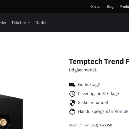
Om os
Blog
Produ
eder
Tilbehør
Outlet
Temptech Trend 
Udgået model.
local_shipping
Gratis fragt!
schedule
Leveringstid 3-7 dage
security
Sikker e-handel
face
Har du spørgsmål?
Kontakt
Varenummer (SKU):
FW23SB