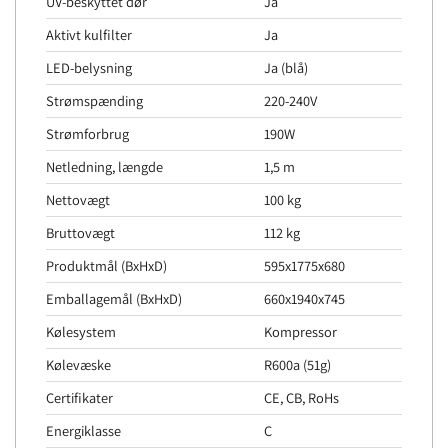
UV-beskyttet dør
Ja
Aktivt kulfilter
Ja
LED-belysning
Ja (blå)
Strømspænding
220-240V
Strømforbrug
190W
Netledning, længde
1,5 m
Nettovægt
100 kg
Bruttovægt
112 kg
Produktmål (BxHxD)
595x1775x680
Emballagemål (BxHxD)
660x1940x745
Kølesystem
Kompressor
Kølevæske
R600a (51g)
Certifikater
CE, CB, RoHs
Energiklasse
C