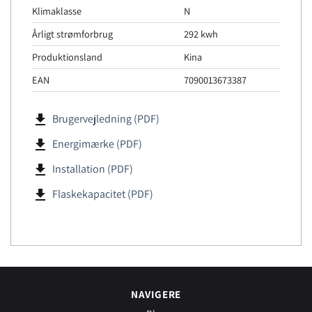
Klimaklasse
N
Årligt strømforbrug
292 kwh
Produktionsland
Kina
EAN
7090013673387
file_download
Brugervejledning (PDF)
file_download
Energimærke (PDF)
file_download
Installation (PDF)
file_download
Flaskekapacitet (PDF)
NAVIGERE