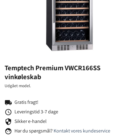
Temptech Premium VWCR166SS
vinkøleskab
Udgået model.
local_shipping
Gratis fragt!
schedule
Leveringstid 3-7 dage
security
Sikker e-handel
face
Har du spørgsmål?
Kontakt vores kundeservice