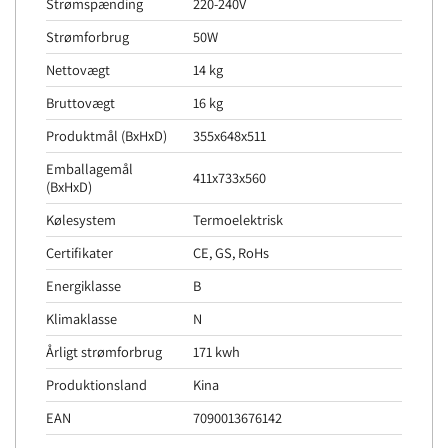
Strømspænding
220-240V
Strømforbrug
50W
Nettovægt
14 kg
Bruttovægt
16 kg
Produktmål (BxHxD)
355x648x511
Emballagemål
411x733x560
(BxHxD)
Kølesystem
Termoelektrisk
Certifikater
CE, GS, RoHs
Energiklasse
B
Klimaklasse
N
Årligt strømforbrug
171 kwh
Produktionsland
Kina
EAN
7090013676142