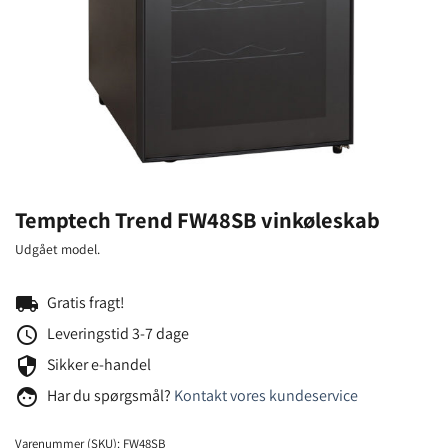
Temptech Trend FW48SB vinkøleskab
Udgået model.
local_shipping
Gratis fragt!
schedule
Leveringstid 3-7 dage
security
Sikker e-handel
face
Har du spørgsmål?
Kontakt vores kundeservice
Varenummer (SKU):
FW48SB