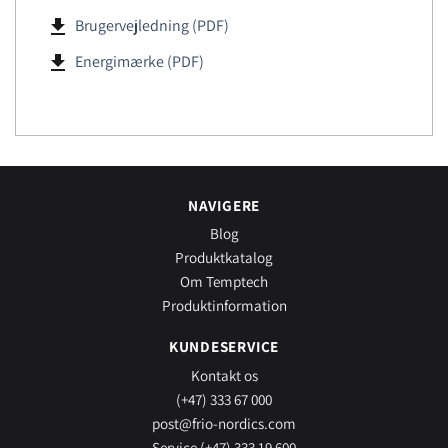
file_download
Brugervejledning (PDF)
file_download
Energimærke (PDF)
NAVIGERE
Blog
Produktkatalog
Om Temptech
Produktinformation
KUNDESERVICE
Kontakt os
(+47) 333 67 000
post@frio-nordics.com
Service (+47) 333 19 600