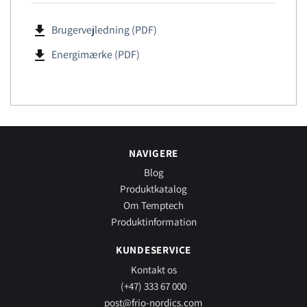
file_download
Brugervejledning (PDF)
file_download
Energimærke (PDF)
NAVIGERE
Blog
Produktkatalog
Om Temptech
Produktinformation
KUNDESERVICE
Kontakt os
(+47) 333 67 000
post@frio-nordics.com