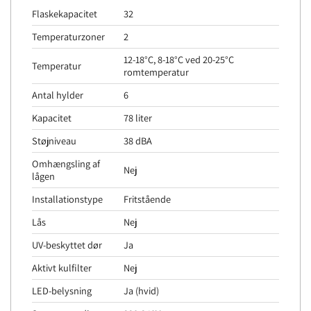
Flaskekapacitet
32
Temperaturzoner
2
12-18°C, 8-18°C ved 20-25°C
Temperatur
romtemperatur
Antal hylder
6
Kapacitet
78 liter
Støjniveau
38 dBA
Omhængsling af
Nej
lågen
Installationstype
Fritstående
Lås
Nej
UV-beskyttet dør
Ja
Aktivt kulfilter
Nej
LED-belysning
Ja (hvid)