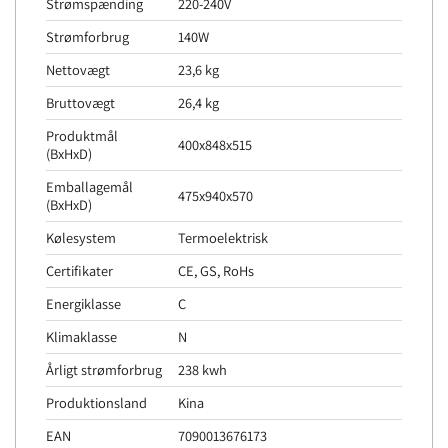
Strømspænding
220-240V
Strømforbrug
140W
Nettovægt
23,6 kg
Bruttovægt
26,4 kg
Produktmål
400x848x515
(BxHxD)
Emballagemål
475x940x570
(BxHxD)
Kølesystem
Termoelektrisk
Certifikater
CE, GS, RoHs
Energiklasse
C
Klimaklasse
N
Årligt strømforbrug
238 kwh
Produktionsland
Kina
EAN
7090013676173