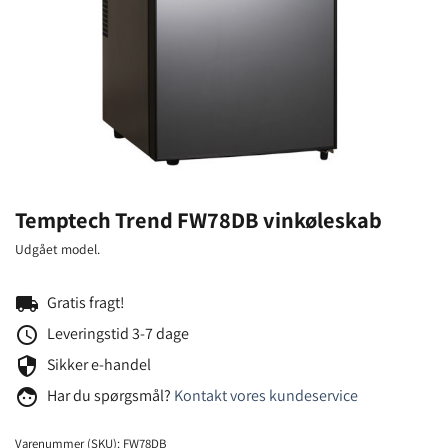
Temptech Trend FW78DB vinkøleskab
Udgået model.
local_shipping
Gratis fragt!
schedule
Leveringstid 3-7 dage
security
Sikker e-handel
face
Har du spørgsmål?
Kontakt vores kundeservice
Varenummer (SKU):
FW78DB