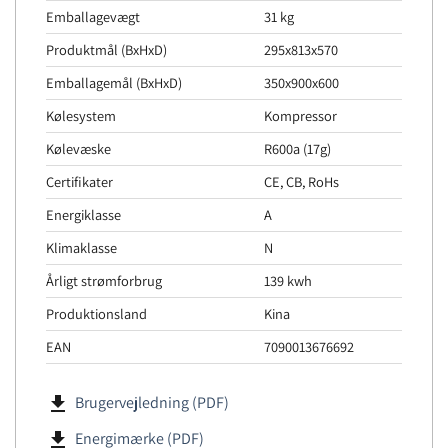
Emballagevægt
31 kg
Produktmål (BxHxD)
295x813x570
Emballagemål (BxHxD)
350x900x600
Kølesystem
Kompressor
Kølevæske
R600a (17g)
Certifikater
CE, CB, RoHs
Energiklasse
A
Klimaklasse
N
Årligt strømforbrug
139 kwh
Produktionsland
Kina
EAN
7090013676692
file_download
Brugervejledning (PDF)
file_download
Energimærke (PDF)