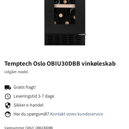
Temptech Oslo OBIU30DBB vinkøleskab
Udgået model.
local_shipping
Gratis fragt!
schedule
Leveringstid 3-7 dage
security
Sikker e-handel
face
Har du spørgsmål?
Kontakt vores kundeservice
Varenummer (SKU):
OBIU30DBB