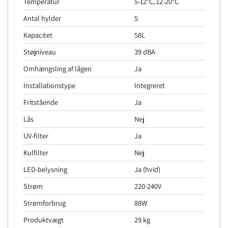
Temperatur
5-12°C, 12-20°C
Antal hylder
5
Kapacitet
58L
Støjniveau
39 dBA
Omhængsling af lågen
Ja
Installationstype
Integreret
Fritstående
Ja
Lås
Nej
UV-filter
Ja
Kulfilter
Nej
LED-belysning
Ja (hvid)
Strøm
220-240V
Strømforbrug
88W
Produktvægt
29 kg