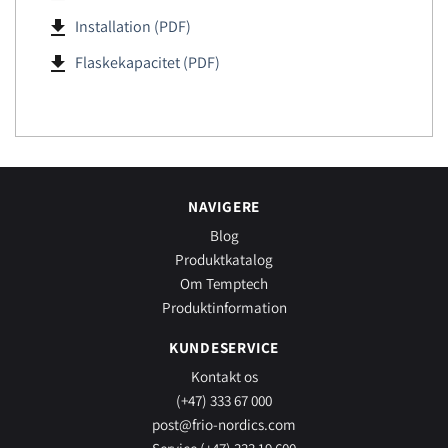
file_download
Installation (PDF)
file_download
Flaskekapacitet (PDF)
NAVIGERE
Blog
Produktkatalog
Om Temptech
Produktinformation
KUNDESERVICE
Kontakt os
(+47) 333 67 000
post@frio-nordics.com
Service (+47) 333 19 600