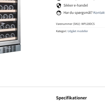
security
Sikker e-handel
face
Har du spørgsmål?
Kontakt
Varenummer (SKU):
WP120DCS
Kategori:
Udgået modeller
Specifikationer