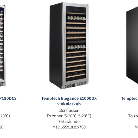
P180DCS
Temptech Elegance E1000DX
Temptec
vinkøleskab
153 flasker
-20°C)
To zoner (5-20°C, 5-20°C)
To zo
Fritstående
80
Mål: 655x1835x700
M