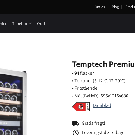
Om os
Blog
Produ
eder
Tilbehør
Outlet
Temptech Premiu
• 94 flasker
• To zoner (5-12°C, 12-20°C)
• Fritstående
• Mål (BxHxD): 595x1215x680
Datablad
local_shipping
Gratis fragt!
schedule
Leveringstid 3-7 dage