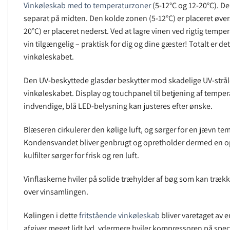
Vinkøleskab med to temperaturzoner
(5-12°C og 12-20°C). De
separat på midten. Den kolde zonen (5-12°C) er placeret øve
20°C) er placeret nederst. Ved at lagre vinen ved rigtig temper
vin tilgængelig – praktisk for dig og dine gæster! Totalt er det 
vinkøleskabet.
Den UV-beskyttede glasdør beskytter mod skadelige UV-strål
vinkøleskabet. Display og touchpanel til betjening af temper
indvendige, blå LED-belysning kan justeres efter ønske.
Blæseren cirkulerer den kølige luft, og sørger for en jævn te
Kondensvandet bliver genbrugt og opretholder dermed en opt
kulfilter sørger for frisk og ren luft.
Vinflaskerne hviler på solide træhylder af bøg som kan trækk
over vinsamlingen.
Kølingen i dette
fritstående vinkøleskab
bliver varetaget av
afgiver meget lidt lyd. ydermere hviler kompressoren på spec