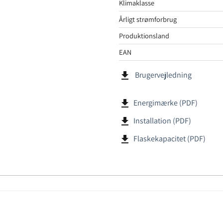
Klimaklasse
Årligt strømforbrug
Produktionsland
EAN
file_download
Brugervejledning
file_download
Energimærke (PDF)
file_download
Installation (PDF)
file_download
Flaskekapacitet (PDF)