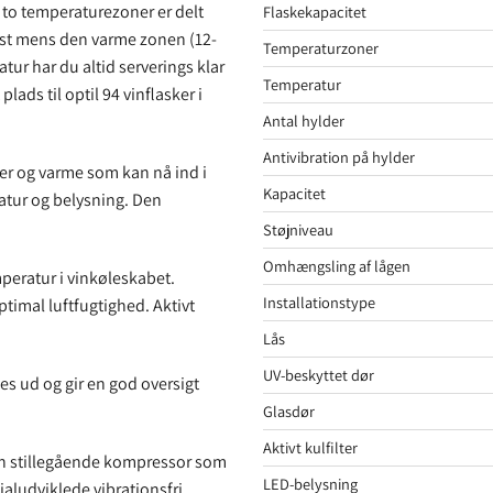
 to temperaturezoner er delt
Flaskekapacitet
rst mens den varme zonen (12-
Temperaturzoner
atur har du altid serverings klar
Temperatur
plads til optil 94 vinflasker i
Antal hylder
Antivibration på hylder
er og varme som kan nå ind i
Kapacitet
atur og belysning. Den
Støjniveau
Omhængsling af lågen
mperatur i vinkøleskabet.
Installationstype
imal luftfugtighed. Aktivt
Lås
UV-beskyttet dør
es ud og gir en god oversigt
Glasdør
Aktivt kulfilter
 en stillegående kompressor som
LED-belysning
ialudviklede vibrationsfri