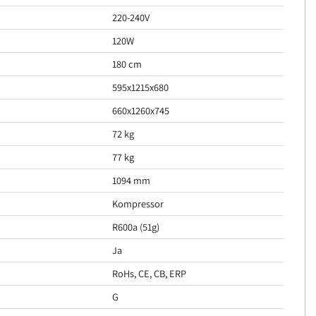
220-240V
120W
180 cm
595x1215x680
660x1260x745
72 kg
77 kg
1094 mm
Kompressor
R600a (51g)
Ja
RoHs, CE, CB, ERP
G