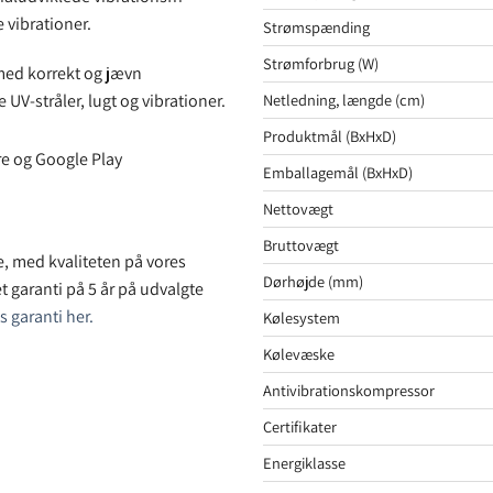
 vibrationer.
Strømspænding
Strømforbrug (W)
med korrekt og jævn
Netledning, længde (cm)
UV-stråler, lugt og vibrationer.
Produktmål (BxHxD)
re og Google Play
Emballagemål (BxHxD)
Nettovægt
Bruttovægt
ge, med kvaliteten på vores
Dørhøjde (mm)
t garanti på 5 år på udvalgte
 garanti her.
Kølesystem
Kølevæske
Antivibrationskompressor
Certifikater
Energiklasse