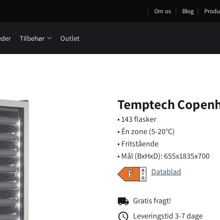
Om os
Blog
Produ
eder
Tilbehør
Outlet
Temptech Copenh
• 143 flasker
• Én zone (5-20°C)
• Fritstående
• Mål (BxHxD): 655x1835x700
Datablad
local_shipping
Gratis fragt!
schedule
Leveringstid 3-7 dage