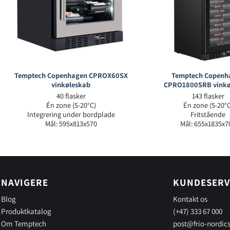
Temptech Copenhagen CPROX60SX
Temptech Copenh
vinkøleskab
CPRO1800SRB vinkø
40 flasker
143 flasker
Én zone (5-20°C)
Én zone (5-20°C
Integrering under bordplade
Fritstående
Mål: 595x813x570
Mål: 655x1835x7
NAVIGERE
KUNDESERV
Blog
Kontakt os
Produktkatalog
(+47) 333 67 000
Om Temptech
post@frio-nordic