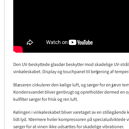
Den UV-beskyttede glasdør beskytter mod skadelige UV-strål
vinkøleskabet. Display og touchpanel til betjening af temper
Blæseren cirkulerer den kølige luft, og sørger for en jævn te
Kondensvandet bliver genbrugt og opretholder dermed en opt
kulfilter sørger for frisk og ren luft.
Kølingen i vinkøleskabet bliver varetaget av en stillegåend
lidt lyd. Ydermere hviler kompressoren på specialudviklede
sørger for at vinen ikke udsættes for skadelige vibrationer.