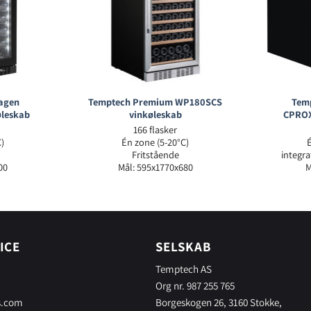
agen
Temptech Premium WP180SCS
Tem
leskab
vinkøleskab
CPROX
166 flasker
)
Én zone (5-20°C)
Fritstående
integr
00
Mål: 595x1770x680
M
ICE
SELSKAB
Temptech AS
Org nr. 987 255 765
s.com
Borgeskogen 26, 3160 Stokke,