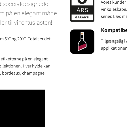
Vores kunder s
d specialdesignede
vinkøleskabe. 
frem på en elegant måde.
serier. Læs m
er til vinentusiasten!
Kompatibe
5°C og 20°C. Totalt er det
Tilgængelig i
applikatione
netiketterne på en elegant
ollektionen. Hver hylde kan
aux, bordeaux, champagne,