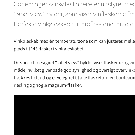
Copenhagen-vinkøleskabene er udstyret me
”label view”-hylder, som viser vinflaskerne 
Perfekte vinkøleskabe til professionel brug ell
Vinkøleskab med én temperaturzone som kan justeres mellem 
plads til 143 flasker i vinkøleskabet.
De specielt designet “label view” hylder viser flaskerne og vi
måde, hvilket giver både god synlighed og oversigt over vink
trækkes helt ud og er velegnet til alle flaskeformer: borde
riesling og nogle magnum-flasker.