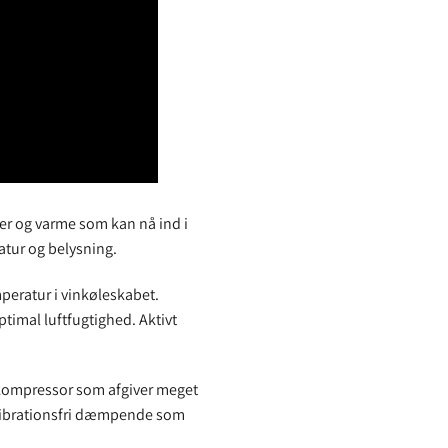
er og varme som kan nå ind i
atur og belysning.
mperatur i vinkøleskabet.
imal luftfugtighed. Aktivt
e kompressor som afgiver meget
 vibrationsfri dæmpende som