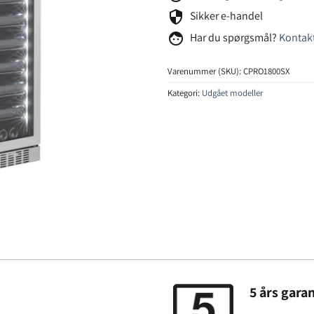
security
Sikker e-handel
face
Har du spørgsmål?
Kontakt
Varenummer (SKU):
CPRO1800SX
Kategori:
Udgået modeller
5 års garan