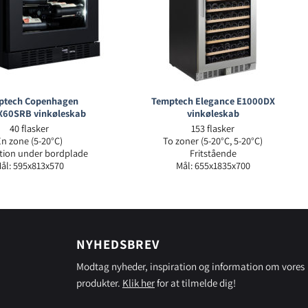
ptech Copenhagen
Temptech Elegance E1000DX
60SRB vinkøleskab
vinkøleskab
40 flasker
153 flasker
Én zone (5-20°C)
To zoner (5-20°C, 5-20°C)
ation under bordplade
Fritstående
ål: 595x813x570
Mål: 655x1835x700
NYHEDSBREV
Modtag nyheder, inspiration og information om vores
produkter.
Klik her
for at tilmelde dig!