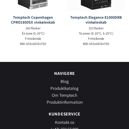
Temptech Copenhagen
Temptech Elegance E1000DRB
CPRO1800SX vinkøleskab
vinkøleskab
143 flasker
153 flasker
Én zone (5-20°C)
To zoner (5-20°C, 5-20°C)
Fritstående
Fritstående
Mål: 655x1835x700
Mål: 655x1835x700
NAVIGERE
Blog
Produktkatalog
Om Temptech
Produktinformation
KUNDESERVICE
Kontakt os
(+47) 333 67 000