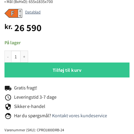
• Mål (BxHxD): 655x1835x700
Datablad
26 590
kr.
På lager
Temptech Copenhagen CPRO1800DRB-24 vinkøleskab antal
Tilføj til kurv
local_shipping
Gratis fragt!
schedule
Leveringstid 3-7 dage
security
Sikker e-handel
face
Har du spørgsmål?
Kontakt vores kundeservice
Varenummer (SKU):
CPRO1800DRB-24