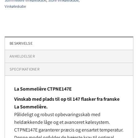
Sommelière vinkøleskabe
,
Store vinkøleskabe
,
Vinkøleskabe
BESKRIVELSE
ANMELDELSER
SPECIFIKATIONER
La Sommelière CTPNE147E
Vinskab med plads til op til 147 flasker fra franske
La Sommelière.
Pålideligt og robust opbevaringsskab med
heldækkende låge og et avanceret kølesystem.
CTPNE147E garanterer præcis og ensartet temperatur.
Denne model opfylder de højeste krav til optimal