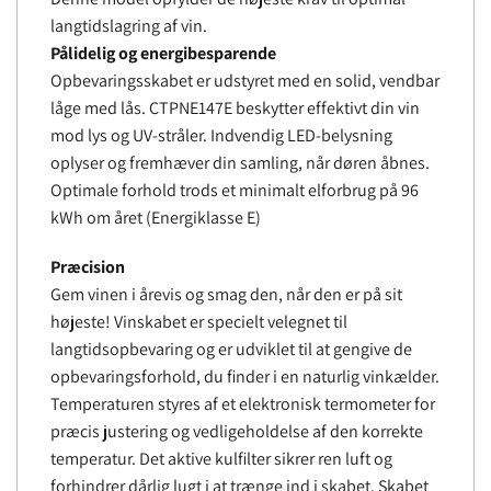
langtidslagring af vin.
Pålidelig og energibesparende
Opbevaringsskabet er udstyret med en solid, vendbar
låge med lås. CTPNE147E beskytter effektivt din vin
mod lys og UV-stråler. Indvendig LED-belysning
oplyser og fremhæver din samling, når døren åbnes.
Optimale forhold trods et minimalt elforbrug på 96
kWh om året (Energiklasse E)
Præcision
Gem vinen i årevis og smag den, når den er på sit
højeste! Vinskabet er specielt velegnet til
langtidsopbevaring og er udviklet til at gengive de
opbevaringsforhold, du finder i en naturlig vinkælder.
Temperaturen styres af et elektronisk termometer for
præcis justering og vedligeholdelse af den korrekte
temperatur. Det aktive kulfilter sikrer ren luft og
forhindrer dårlig lugt i at trænge ind i skabet. Skabet