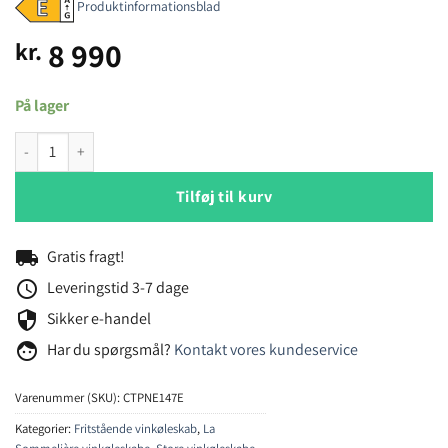
Produktinformationsblad
8 990
kr.
På lager
La Sommeliere CTPNE147E vinkøleskabe antal
Tilføj til kurv
local_shipping
Gratis fragt!
schedule
Leveringstid 3-7 dage
security
Sikker e-handel
face
Har du spørgsmål?
Kontakt vores kundeservice
Varenummer (SKU):
CTPNE147E
Kategorier:
Fritstående vinkøleskab
,
La