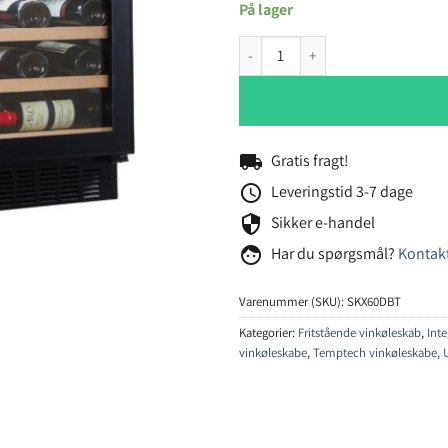
På lager
Temptech Skagen SKX60DBT vink
local_shipping
Gratis fragt!
schedule
Leveringstid 3-7 dage
security
Sikker e-handel
face
Har du spørgsmål?
Kontakt
Varenummer (SKU):
SKX60DBT
Kategorier:
Fritstående vinkøleskab
,
Int
vinkøleskabe
,
Temptech vinkøleskabe
,