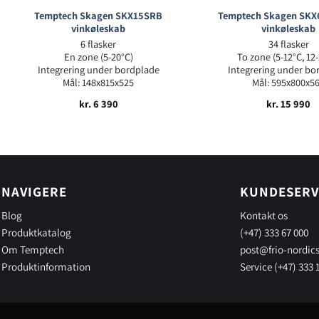
Temptech Skagen SKX15SRB
Temptech Skagen SK
vinkøleskab
vinkøleskab
6 flasker
34 flasker
En zone (5-20°C)
To zone (5-12°C, 12
Integrering under bordplade
Integrering under bo
Mål: 148x815x525
Mål: 595x800x5
kr.
6 390
kr.
15 990
NAVIGERE
KUNDESERV
Blog
Kontakt os
Produktkatalog
(+47) 333 67 000
Om Temptech
post@frio-nordic
Produktinformation
Service (+47) 333 