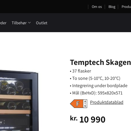
Om os
Blog
Produ
eder
Tilbehør
Outlet
Temptech Skagen
• 37 flasker
• To sone (5-10°C, 10-20°C)
• Integrering under bordplade
• Mål (BxHxD): 595x820x571
Produktdatablad
10 990
kr.