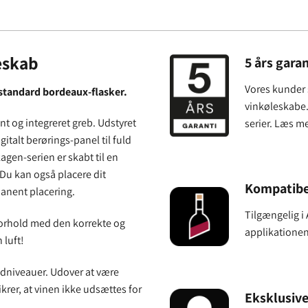
eskab
5 års garan
Vores kunder s
 standard bordeaux-flasker.
vinkøleskabe. 
t og integreret greb. Udstyret
serier. Læs m
talt berørings-panel til fuld
agen-serien er skabt til en
 Du kan også placere dit
Kompatibe
anent placering.
Tilgængelig i
 forhold med den korrekte og
applikatione
 luft!
ydniveauer. Udover at være
rer, at vinen ikke udsættes for
Eksklusive