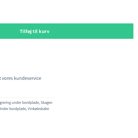
øleskab antal
Tilføj til kurv
 vores kundeservice
egrering under bordplade
,
Skagen
Under bordplade
,
Vinkøleskabe