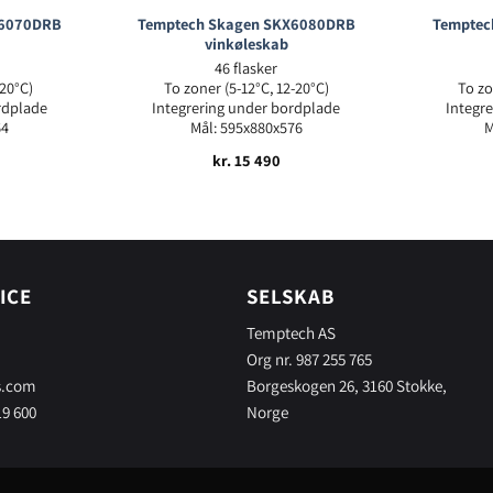
X6070DRB
Temptech Skagen SKX6080DRB
Temptec
vinkøleskab
46 flasker
-20°C)
To zoner (5-12°C, 12-20°C)
To zo
rdplade
Integrering under bordplade
Integr
64
Mål: 595x880x576
M
kr.
15 490
ICE
SELSKAB
Temptech AS
Org nr. 987 255 765
s.com
Borgeskogen 26, 3160 Stokke,
19 600
Norge