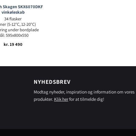
h Skagen SKX6070DKF
vinkøleskab
34 flasker
ner (5-12°C, 12-20°C)
ering under bordplade
ål: 595x800x550
kr.
19 490
NYHEDSBREV
Modtag nyheder, inspiration og information om vores
produkter.
Klik her
for at tilmelde dig!