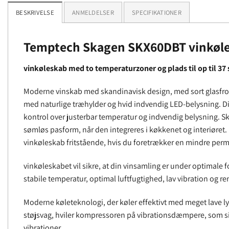
BESKRIVELSE
ANMELDELSER
SPECIFIKATIONER
Temptech Skagen SKX60DBT vinkøl
vinkøleskab med to temperaturzoner og plads til op til 37
Moderne vinskab med skandinavisk design, med sort glasfron
med naturlige træhylder og hvid indvendig LED-belysning. Digi
kontrol over justerbar temperatur og indvendig belysning. Sk
sømløs pasform, når den integreres i køkkenet og interiøret.
vinkøleskab fritstående, hvis du foretrækker en mindre perm
vinkøleskabet vil sikre, at din vinsamling er under optimale
stabile temperatur, optimal luftfugtighed, lav vibration og ren
Moderne køleteknologi, der køler effektivt med meget lave l
støjsvag, hviler kompressoren på vibrationsdæmpere, som sik
vibrationer.