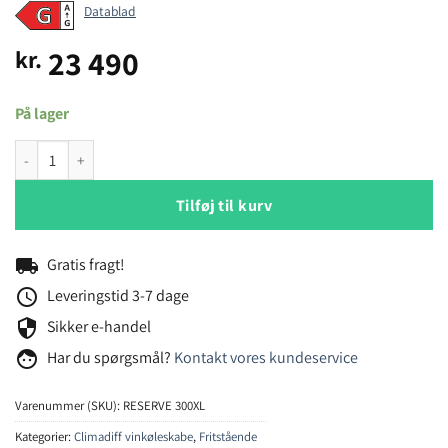
Datablad
23 490
kr.
På lager
Climadiff RESERVE300XL vinlagringsskab antal
Tilføj til kurv
local_shipping
Gratis fragt!
schedule
Leveringstid 3-7 dage
security
Sikker e-handel
face
Har du spørgsmål?
Kontakt vores kundeservice
Varenummer (SKU):
RESERVE 300XL
Kategorier:
Climadiff vinkøleskabe
,
Fritstående