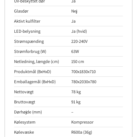
UV-beskyttet dør
Ja
Glasdør
Nej
Aktivt kulfilter
Ja
LED-belysning
Ja (hvid)
Strømspænding
220-240V
Strømforbrug (W)
63W
Netledning, længde (cm)
150 cm
Produktmål (BxHxD)
700x1830x710
Emballagemål (BxHxD)
780x2030x780
Nettovægt
78 kg
Bruttovægt
91 kg
Dørhøjde (mm)
–
Kølesystem
Kompressor
Kølevæske
R600a (36g)