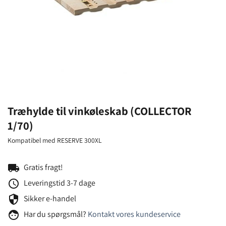
Træhylde til vinkøleskab (COLLECTOR
1/70)
Kompatibel med RESERVE 300XL
local_shipping
Gratis fragt!
schedule
Leveringstid 3-7 dage
security
Sikker e-handel
face
Har du spørgsmål?
Kontakt vores kundeservice