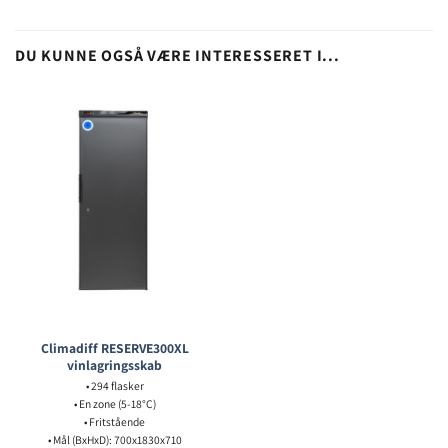
DU KUNNE OGSÅ VÆRE INTERESSERET I...
Climadiff RESERVE300XL
vinlagringsskab
• 294 flasker
• En zone (5-18°C)
• Fritstående
• Mål (BxHxD): 700x1830x710