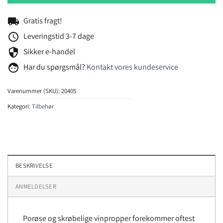
local_shipping
Gratis fragt!
schedule
Leveringstid 3-7 dage
security
Sikker e-handel
face
Har du spørgsmål?
Kontakt vores kundeservice
Varenummer (SKU):
20405
Kategori:
Tilbehør
BESKRIVELSE
ANMELDELSER
Porøse og skrøbelige vinpropper forekommer oftest