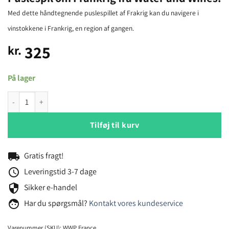
Med dette håndtegnende puslespillet af Frakrig kan du navigere i
vinstokkene i Frankrig, en region af gangen.
325
kr.
På lager
Puslespil om Frankrig fra Water and Wines. antal
Tilføj til kurv
local_shipping
Gratis fragt!
schedule
Leveringstid 3-7 dage
security
Sikker e-handel
face
Har du spørgsmål?
Kontakt vores kundeservice
Varenummer (SKU):
WWP France