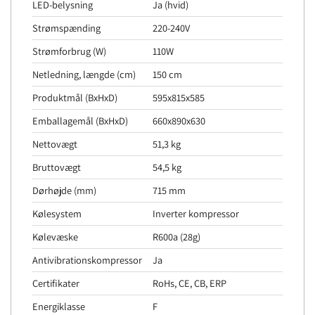
LED-belysning
Ja (hvid)
Strømspænding
220-240V
Strømforbrug (W)
110W
Netledning, længde (cm)
150 cm
Produktmål (BxHxD)
595x815x585
Emballagemål (BxHxD)
660x890x630
Nettovægt
51,3 kg
Bruttovægt
54,5 kg
Dørhøjde (mm)
715 mm
Kølesystem
Inverter kompressor
Kølevæske
R600a (28g)
Antivibrationskompressor
Ja
Certifikater
RoHs, CE, CB, ERP
Energiklasse
F