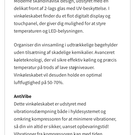
Moderne skandinavisk design, udstyret med en
delikat front af 2-lags glas med UV-beskyttelse. I
vinkøleskabet finder du et flot digitalt display og
touchpanel, der giver dig mulighed for at styre
temperaturen og LED-belysningen.
Organiser din vinsamling i udtrækkelige bøgehylder
uden tilsætning af skadelige kemikalier. Avanceret
køleteknologi, der vil sikre effektiv køling og præcis
temperatur på trods af lave støjniveauer.
Vinkøleskabet vil desuden holde en optimal
luftfugtighed på 50-70%.
AntiVibe
Dette vinkøleskabet er udstyret med
vibrationsdæmpning både i hyldesystemet og
omkring kompressoren for at minimere vibrationer,
så din vin altid er sikker, uanset opbevaringstid!
Vibrationer fra kompressoren kan med tiden