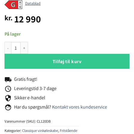
Datablad
12 990
kr.
På lager
Temptech Classique CL120DB vinkøleskab antal
Tilføj til kurv
local_shipping
Gratis fragt!
schedule
Leveringstid 3-7 dage
security
Sikker e-handel
face
Har du spørgsmål?
Kontakt vores kundeservice
Varenummer (SKU):
CL120DB
Kategorier:
Classique vinkøleskabe
,
Fritstående