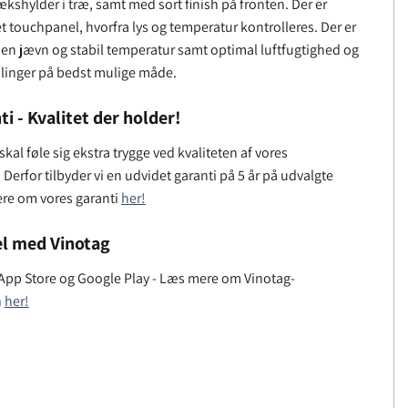
kshylder i træ, samt med sort finish på fronten. Der er
 touchpanel, hvorfra lys og temperatur kontrolleres. Der er
d en jævn og stabil temperatur samt optimal luftfugtighed og
mlinger på bedst mulige måde.
ti - Kvalitet der holder!
kal føle sig ekstra trygge ved kvaliteten af ​​vores
Derfor tilbyder vi en udvidet garanti på 5 år på udvalgte
ere om vores garanti
her!
l med Vinotag
 App Store og Google Play - Læs mere om Vinotag-
n
her!