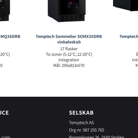
SOMQ38DRB
Temptech Sommelier SOMX30DRB
Temptec
vinkøleskab
17 flasker
-20°C)
To zoner (5-12°C, 12-20°C)
Integration
Int
70
Mål: 295x813x570
M
ICE
SELSKAB
Temptech AS
Org nr. 987 255 765
s.com
Borgeskogen 26, 3160 Stokke,