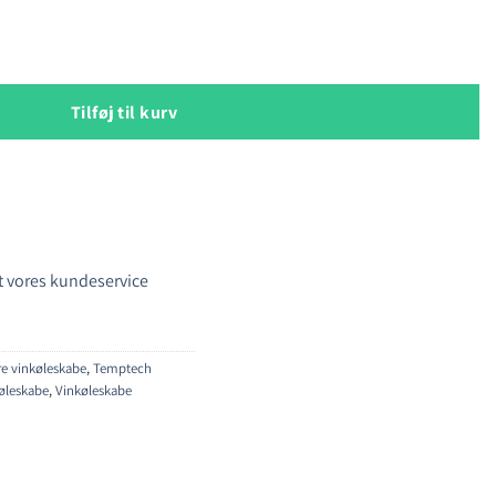
24 vinkøleskab antal
Tilføj til kurv
 vores kundeservice
re vinkøleskabe
,
Temptech
øleskabe
,
Vinkøleskabe