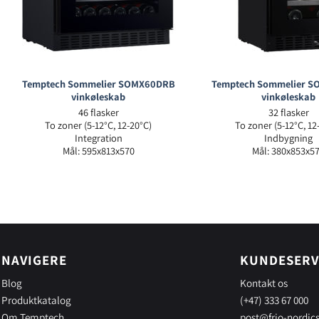
Temptech Sommelier SOMX60DRB
Temptech Sommelier 
vinkøleskab
vinkøleskab
46 flasker
32 flasker
To zoner (5-12°C, 12-20°C)
To zoner (5-12°C, 12
Integration
Indbygning
Mål: 595x813x570
Mål: 380x853x5
NAVIGERE
KUNDESERV
Blog
Kontakt os
Produktkatalog
(+47) 333 67 000
Om Temptech
post@frio-nordic