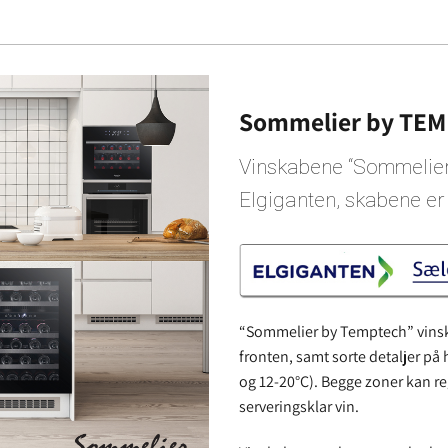
Sommelier by TEMP
Vinskabene “Sommelier b
Elgiganten, skabene er d
“Sommelier by Temptech” vinska
fronten, samt sorte detaljer p
og 12-20°C). Begge zoner kan reg
serveringsklar vin.