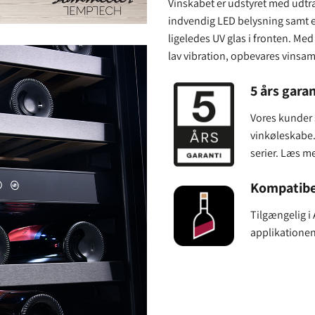
Vinskabet er udstyret med udtræ
indvendig LED belysning samt et
ligeledes UV glas i fronten. Me
lav vibration, opbevares vinsa
5 års garan
Vores kunder s
vinkøleskabe. 
serier. Læs m
Kompatibe
Tilgængelig i
applikatione