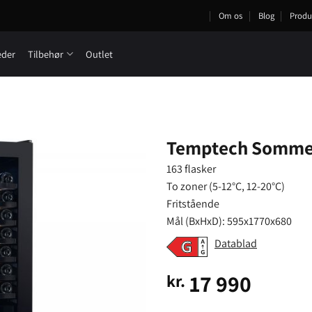
Om os
Blog
Produ
eder
Tilbehør
Outlet
Temptech Sommel
163 flasker
To zoner (5-12°C, 12-20°C)
Fritstående
Mål (BxHxD): 595x1770x680
Datablad
17 990
kr.