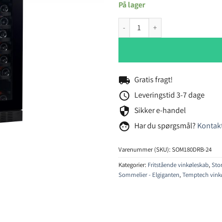
På lager
Temptech Sommelier SOM180DRB-
local_shipping
Gratis fragt!
schedule
Leveringstid 3-7 dage
security
Sikker e-handel
face
Har du spørgsmål?
Kontakt
Varenummer (SKU):
SOM180DRB-24
Kategorier:
Fritstående vinkøleskab
,
Sto
Sommelier - Elgiganten
,
Temptech vink