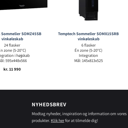
h Sommelier SOMZ45SB
Temptech Sommelier SOMX15SRB
vinkøleskab
vinkøleskab
24 flasker
6 flasker
Én zone (5-20°C)
Én zone (5-20°C)
egration i højskab
Integration
ål: 595x448x566
Mål: 145x813x525
kr.
11 990
NYHEDSBREV
Modtag nyheder, inspiration og information om vores
produkter.
Klik her
for at tilmelde dig!