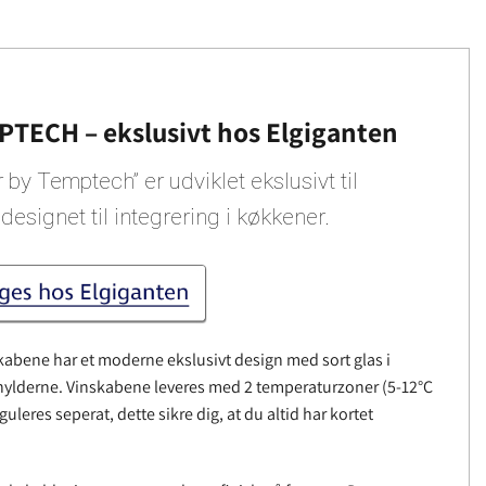
TECH – ekslusivt hos Elgiganten
y Temptech” er udviklet ekslusivt til
esignet til integrering i køkkener.
bene har et moderne ekslusivt design med sort glas i
å hylderne. Vinskabene leveres med 2 temperaturzoner (5-12°C
uleres seperat, dette sikre dig, at du altid har kortet