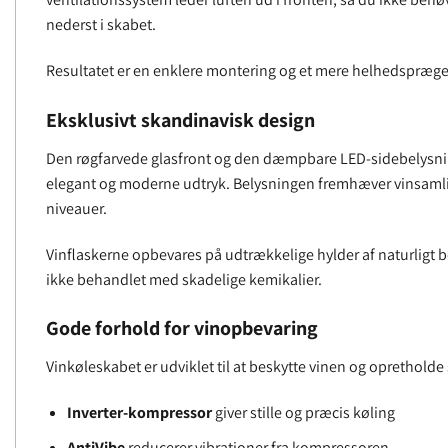
nederst i skabet.
Resultatet er en enklere montering og et mere helhedspræge
Eksklusivt skandinavisk design
Den røgfarvede glasfront og den dæmpbare LED-sidebelysnin
elegant og moderne udtryk. Belysningen fremhæver vinsamlin
niveauer.
Vinflaskerne opbevares på udtrækkelige hylder af naturligt b
ikke behandlet med skadelige kemikalier.
Gode forhold for vinopbevaring
Vinkøleskabet er udviklet til at beskytte vinen og opretholde 
Inverter-kompressor
giver stille og præcis køling
AntiVibe
reducerer vibrationer fra kompressoren