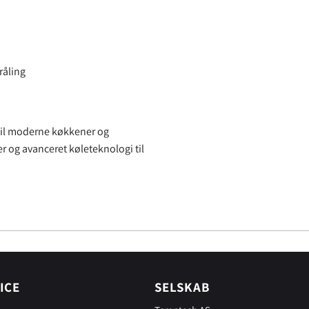
råling
 til moderne køkkener og
r og avanceret køleteknologi til
ICE
SELSKAB