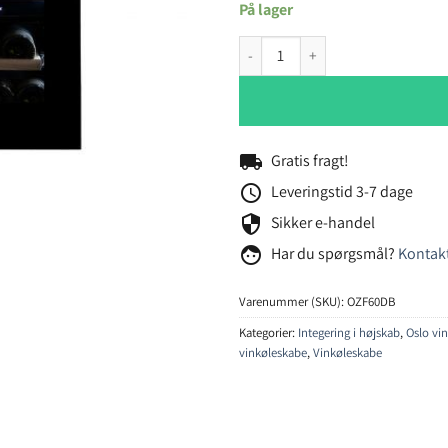
På lager
Temptech Oslo OZF60DB vinkøles
local_shipping
Gratis fragt!
schedule
Leveringstid 3-7 dage
security
Sikker e-handel
face
Har du spørgsmål?
Kontakt
Varenummer (SKU):
OZF60DB
Kategorier:
Integering i højskab
,
Oslo vi
vinkøleskabe
,
Vinkøleskabe