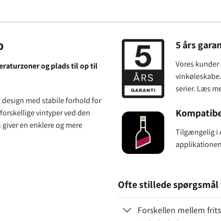
b
5 års garan
Vores kunder s
raturzoner og plads til op til
vinkøleskabe. 
serier. Læs m
esign med stabile forhold for
Kompatibe
orskellige vintyper ved den
 giver en enklere og mere
Tilgængelig i
applikatione
Ofte stillede spørgsmål 
Forskellen mellem fri