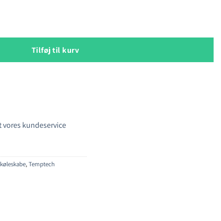
kab antal
Tilføj til kurv
 vores kundeservice
nkøleskabe
,
Temptech