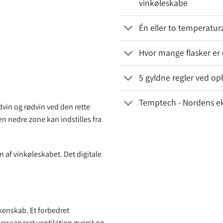
vinkøleskabe
Én eller to temperatur
Hvor mange flasker er d
5 gyldne regler ved op
Temptech - Nordens eks
vin og rødvin ved den rette
n nedre zone kan indstilles fra
af vinkøleskabet. Det digitale
kkenskab. Et forbedret
ver separat ventilation øverst og