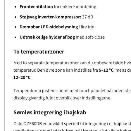
Frontventilation
for enklere montering
Støjsvag inverter-kompressor:
37 dB
Dæmpbar LED-sidebelysning
i fire trin
Udtrækkelige hylder af bøg
med soft-close
To temperaturzoner
Med to separate temperaturzoner kan du opbevare både hvid
temperatur. Den øvre zone kan indstilles fra
5–12 °C
, mens de
12–20 °C
.
Temperaturen justeres nemt med touchpanelet på indersiden 
display giver dig fuldt overblik over indstillingerne.
Sømløs integrering i højskab
Oslo OZF60DB er udviklet specielt til integrering i et højt kø
ventilationssystem leder luften ud i fronten, så du ikke behø