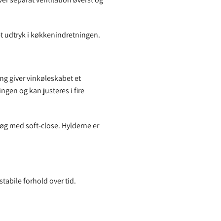
t udtryk i køkkenindretningen.
g giver vinkøleskabet et
gen og kan justeres i fire
øg med soft-close. Hylderne er
stabile forhold over tid.