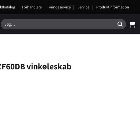
ktkatalog
Forhandlere
Kundeservice
Service
Produktinformation
Søg
efter:
ZF60DB vinkøleskab