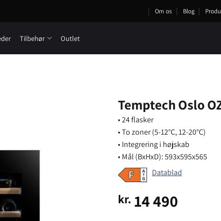
Om os
Blog
Produ
eder
Tilbehør
Outlet
Temptech Oslo O
• 24 flasker
• To zoner (5-12°C, 12-20°C)
• Integrering i højskab
• Mål (BxHxD): 593x595x565
Datablad
14 490
kr.