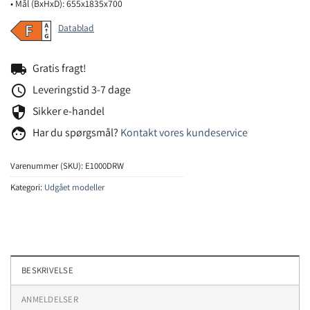
• Mål (BxHxD): 655x1835x700
Datablad
local_shipping
Gratis fragt!
schedule
Leveringstid 3-7 dage
security
Sikker e-handel
face
Har du spørgsmål?
Kontakt vores kundeservice
Varenummer (SKU):
E1000DRW
Kategori:
Udgået modeller
BESKRIVELSE
ANMELDELSER