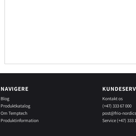
NAVIGERE
KUNDESERV
Blog
Kontakt os
Produktkatalog
(+47) 333 67 000
Om Temptech
post@frio-nordic
Produktinformation
Service (+47) 333 