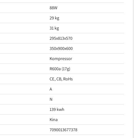
88W
29 kg
31 kg
295x813x570
350x900x600
Kompressor
R600a (17g)
CE, CB, RoHs
A
N
139 kwh
Kina
7090013677378