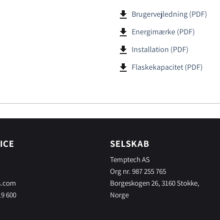
file_download
Brugervejledning (PDF)
file_download
Energimærke (PDF)
file_download
Installation (PDF)
file_download
Flaskekapacitet (PDF)
ICE
SELSKAB
Temptech AS
Org nr. 987 255 765
s.com
Borgeskogen 26, 3160 Stokke,
19 600
Norge