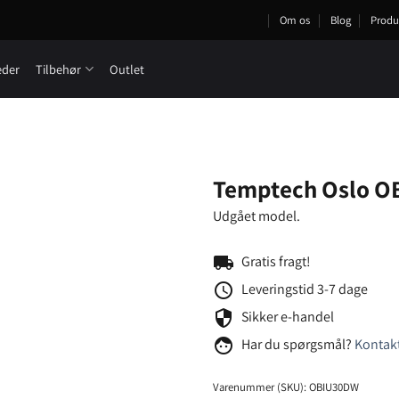
Om os
Blog
Produ
eder
Tilbehør
Outlet
Temptech Oslo O
Udgået model.
local_shipping
Gratis fragt!
schedule
Leveringstid 3-7 dage
security
Sikker e-handel
face
Har du spørgsmål?
Kontakt
Varenummer (SKU):
OBIU30DW