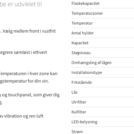
Flaskekapacitet
 er udviklet til
Temperaturzoner
Temperatur
 Vælg mellem front i rustfrit
Antal hylder
Kapacitet
egrere sømløst i ethvert
Støjniveau
Omhængsling af lågen
Installationstype
 Temperaturen i hver zone kan
ingstemperatur for din vin.
Fritstående
Lås
y og touchpanel, som giver dig
UV-filter
g.
Kulfilter
v vibration og ren luft
LED-belysning
Strøm