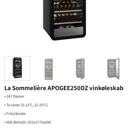
La Sommelière APOGEE250DZ vinkøleskab
• 247 flasker
• To soner (5-12°C, 12-20°C)
• Fritstående
• Mål (BxHxD): 655x1770x690