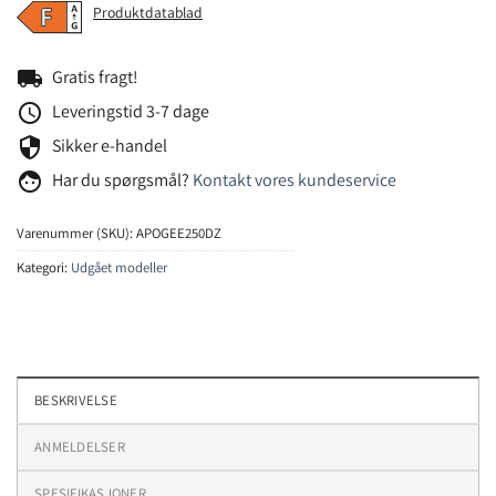
Produktdatablad
local_shipping
Gratis fragt!
schedule
Leveringstid 3-7 dage
security
Sikker e-handel
face
Har du spørgsmål?
Kontakt vores kundeservice
Varenummer (SKU):
APOGEE250DZ
Kategori:
Udgået modeller
BESKRIVELSE
ANMELDELSER
SPESIFIKASJONER