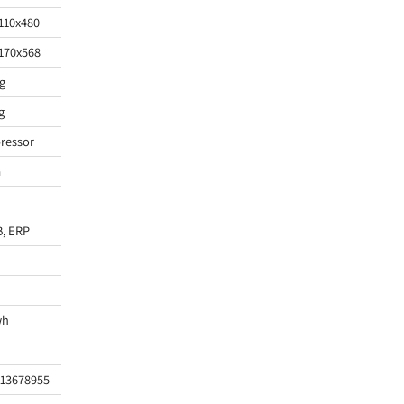
110x480
170x568
kg
g
ressor
a
B, ERP
wh
13678955