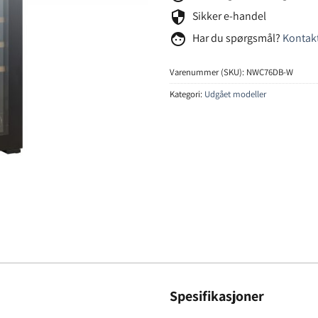
security
Sikker e-handel
face
Har du spørgsmål?
Kontakt
Varenummer (SKU):
NWC76DB-W
Kategori:
Udgået modeller
Spesifikasjoner