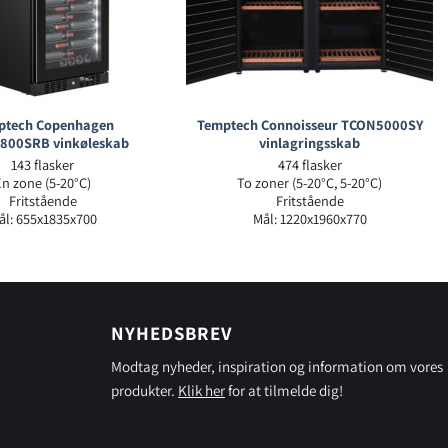
ptech Copenhagen
Temptech Connoisseur TCON5000SY
800SRB vinkøleskab
vinlagringsskab
143 flasker
474 flasker
Én zone (5-20°C)
To zoner (5-20°C, 5-20°C)
Fritstående
Fritstående
ål: 655x1835x700
Mål: 1220x1960x770
NYHEDSBREV
Modtag nyheder, inspiration og information om vores
produkter.
Klik her
for at tilmelde dig!