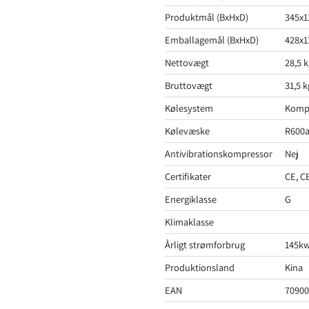
Produktmål (BxHxD)
345x1
Emballagemål (BxHxD)
428x1
Nettovægt
28,5 
Bruttovægt
31,5 k
Kølesystem
Komp
Kølevæske
R600
Antivibrationskompressor
Nej
Certifikater
CE, C
Energiklasse
G
Klimaklasse
Årligt strømforbrug
145k
Produktionsland
Kina
EAN
70900