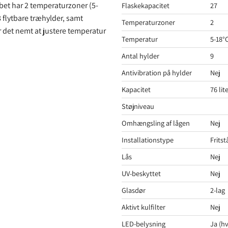
et har 2 temperaturzoner (5-
Flaskekapacitet
27
8 flytbare træhylder, samt
Temperaturzoner
2
r det nemt at justere temperatur
Temperatur
5-18°C
Antal hylder
9
Antivibration på hylder
Nej
Kapacitet
76 lit
Støjniveau
Omhængsling af lågen
Nej
Installationstype
Frits
Lås
Nej
UV-beskyttet
Nej
Glasdør
2-lag
Aktivt kulfilter
Nej
LED-belysning
Ja (hv