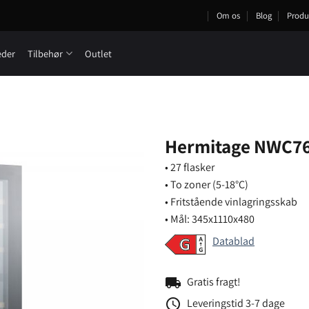
Om os
Blog
Produ
eder
Tilbehør
Outlet
Hermitage NWC76
• 27 flasker
• To zoner (5-18°C)
• Fritstående vinlagringsskab
• Mål: 345x1110x480
Datablad
local_shipping
Gratis fragt!
schedule
Leveringstid 3-7 dage