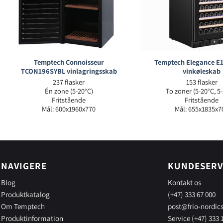
Temptech Connoisseur
Temptech Elegance 
TCON196SYBL vinlagringsskab
vinkøleskab
237 flasker
153 flasker
Én zone (5-20°C)
To zoner (5-20°C, 5
Fritstående
Fritstående
Mål: 600x1960x770
Mål: 655x1835x7
NAVIGERE
KUNDESERV
Blog
Kontakt os
Produktkatalog
(+47) 333 67 000
Om Temptech
post@frio-nordic
Produktinformation
Service (+47) 333 