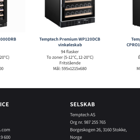
E1000DRB
Temptech Premium WP120DCB
Tem
vinkøleskab
CPRO1
94 flasker
-20°C)
To zoner (5-12°C, 12-20°C)
Fritstående
00
Mål: 595x1215x680
M
ICE
SELSKAB
Temptech AS
Org nr. 987 255 765
s.com
Borgeskogen 26, 3160 Stokke,
19 600
Norge