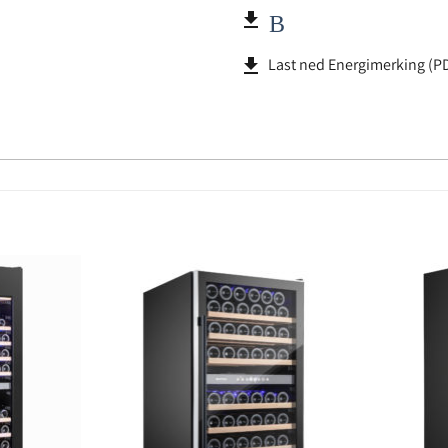
file_download
Brugerve
file_download
Last ned Energimerking (P