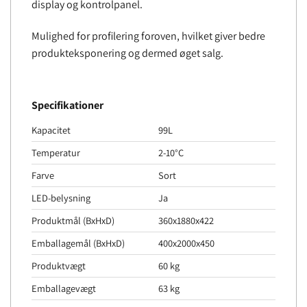
display og kontrolpanel.
Mulighed for profilering foroven, hvilket giver bedre
produkteksponering og dermed øget salg.
Specifikationer
Kapacitet
99L
Temperatur
2-10°C
Farve
Sort
LED-belysning
Ja
Produktmål (BxHxD)
360x1880x422
Emballagemål (BxHxD)
400x2000x450
Produktvægt
60 kg
Emballagevægt
63 kg