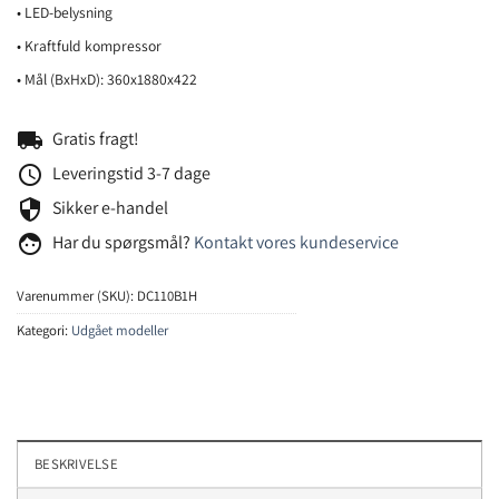
• LED-belysning
• Kraftfuld kompressor
• Mål (BxHxD): 360x1880x422
local_shipping
Gratis fragt!
schedule
Leveringstid 3-7 dage
security
Sikker e-handel
face
Har du spørgsmål?
Kontakt vores kundeservice
Varenummer (SKU):
DC110B1H
Kategori:
Udgået modeller
BESKRIVELSE