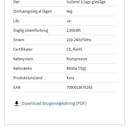
Dør
Isoleret 2-lags glaslåge
Omhængsling af lågen
Nej
Lås
Ja
Daglig strømforbrug
2,85kWh
Strøm
220-240V/50Hz
Certifikater
CE, RoHS
Kølesystem
Kompressor
Kølevæske
R600a (70g)
Produktionsland
Kina
EAN
7090013676265
file_download
Download brugervejledning (PDF)