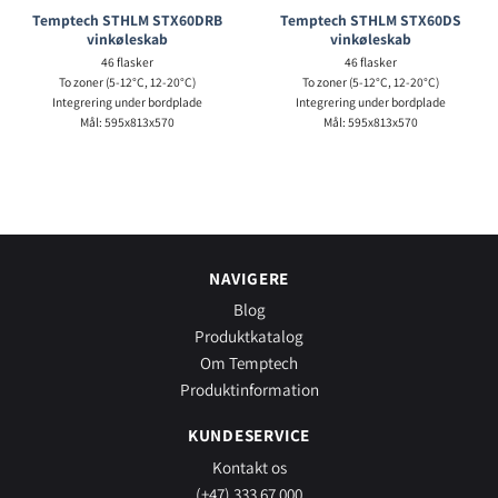
Temptech STHLM STX60DRB
Temptech STHLM STX60DS
vinkøleskab
vinkøleskab
46 flasker
46 flasker
To zoner (5-12°C, 12-20°C)
To zoner (5-12°C, 12-20°C)
Integrering under bordplade
Integrering under bordplade
Mål: 595x813x570
Mål: 595x813x570
NAVIGERE
Blog
Produktkatalog
Om Temptech
Produktinformation
KUNDESERVICE
Kontakt os
(+47) 333 67 000