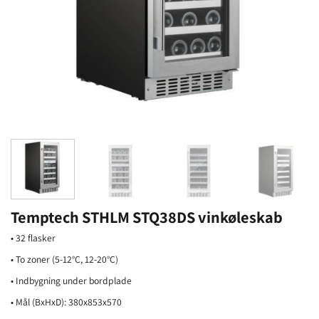
Temptech STHLM STQ38DS vinkøleskab
• 32 flasker
• To zoner (5-12°C, 12-20°C)
• Indbygning under bordplade
• Mål (BxHxD): 380x853x570