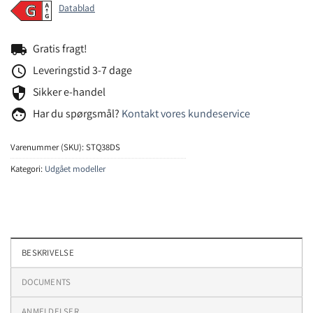
Datablad
local_shipping
Gratis fragt!
schedule
Leveringstid 3-7 dage
security
Sikker e-handel
face
Har du spørgsmål?
Kontakt vores kundeservice
Varenummer (SKU):
STQ38DS
Kategori:
Udgået modeller
BESKRIVELSE
DOCUMENTS
ANMELDELSER