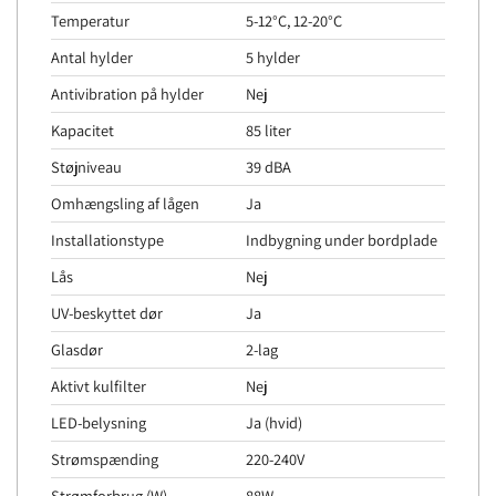
Temperatur
5-12°C, 12-20°C
Antal hylder
5 hylder
Antivibration på hylder
Nej
Kapacitet
85 liter
Støjniveau
39 dBA
Omhængsling af lågen
Ja
Installationstype
Indbygning under bordplade
Lås
Nej
UV-beskyttet dør
Ja
Glasdør
2-lag
Aktivt kulfilter
Nej
LED-belysning
Ja (hvid)
Strømspænding
220-240V
Strømforbrug (W)
88W