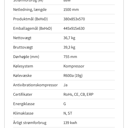
Netledning, længde
1500 mm
Produktmål (BxHxD)
380x853x570
Emballagemål (BxHxD)
445x915x630
Nettovægt
36,7 kg
Bruttovægt
39,3 kg
Dørhøjde (mm)
755 mm
Kølesystem
Kompressor
Kølevæske
R600a (19g)
Antivibrationskompressor
Ja
Certifikater
RoHs, CE, CB, ERP
Energiklasse
G
Klimaklasse
N, ST
Årligt strømforbrug
139 kwh