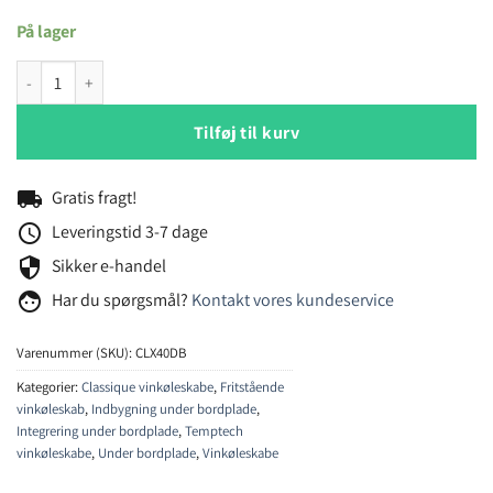
På lager
Temptech Classique CLX40DB vinkøleskab antal
Tilføj til kurv
local_shipping
Gratis fragt!
schedule
Leveringstid 3-7 dage
security
Sikker e-handel
face
Har du spørgsmål?
Kontakt vores kundeservice
Varenummer (SKU):
CLX40DB
Kategorier:
Classique vinkøleskabe
,
Fritstående
vinkøleskab
,
Indbygning under bordplade
,
Integrering under bordplade
,
Temptech
vinkøleskabe
,
Under bordplade
,
Vinkøleskabe