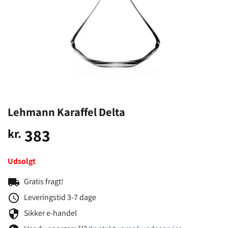
Lehmann Karaffel Delta
383
kr.
Udsolgt
local_shipping
Gratis fragt!
schedule
Leveringstid 3-7 dage
security
Sikker e-handel