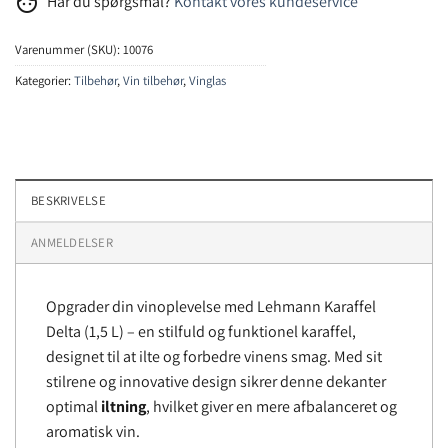
face
Har du spørgsmål?
Kontakt vores kundeservice
Varenummer (SKU):
10076
Kategorier:
Tilbehør
,
Vin tilbehør
,
Vinglas
BESKRIVELSE
ANMELDELSER
Opgrader din vinoplevelse med Lehmann Karaffel
Delta (1,5 L) – en stilfuld og funktionel karaffel,
designet til at ilte og forbedre vinens smag. Med sit
stilrene og innovative design sikrer denne dekanter
optimal
iltning
, hvilket giver en mere afbalanceret og
aromatisk vin.