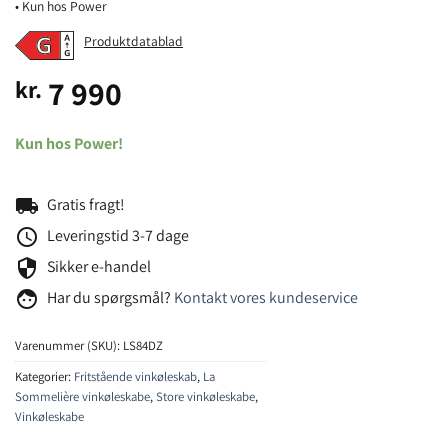
• Kun hos Power
Produktdatablad
7 990
kr.
Kun hos Power!
local_shipping
Gratis fragt!
schedule
Leveringstid 3-7 dage
security
Sikker e-handel
face
Har du spørgsmål?
Kontakt vores kundeservice
Varenummer (SKU):
LS84DZ
Kategorier:
Fritstående vinkøleskab
,
La
Sommelière vinkøleskabe
,
Store vinkøleskabe
,
Vinkøleskabe