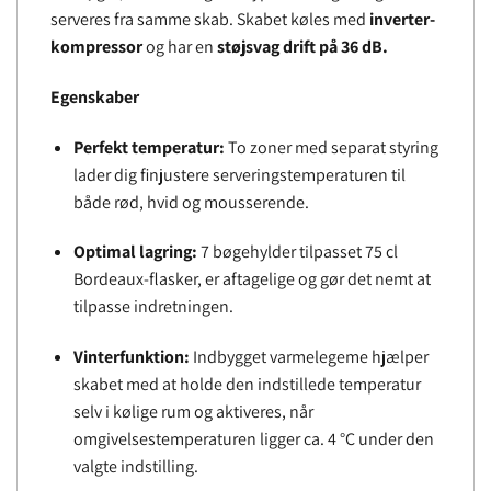
serveres fra samme skab. Skabet køles med
inverter-
kompressor
og har en
støjsvag drift på 36 dB.
Egenskaber
Perfekt temperatur:
To zoner med separat styring
lader dig finjustere serveringstemperaturen til
både rød, hvid og mousserende.
Optimal lagring:
7 bøgehylder tilpasset 75 cl
Bordeaux-flasker, er aftagelige og gør det nemt at
tilpasse indretningen.
Vinterfunktion:
Indbygget varmelegeme hjælper
skabet med at holde den indstillede temperatur
selv i kølige rum og aktiveres, når
omgivelsestemperaturen ligger ca. 4 °C under den
valgte indstilling.