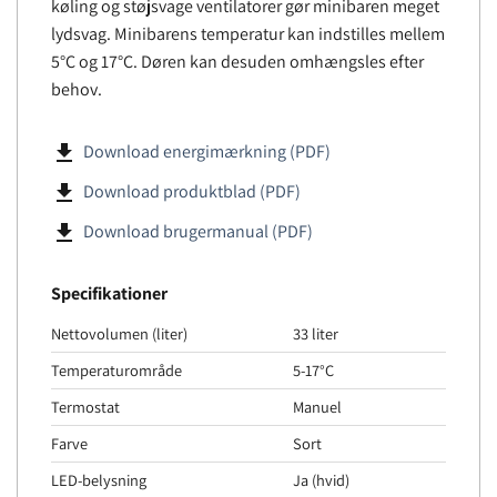
køling og støjsvage ventilatorer gør minibaren meget
lydsvag. Minibarens temperatur kan indstilles mellem
5°C og 17°C. Døren kan desuden omhængsles efter
behov.
file_download
Download energimærkning (PDF)
file_download
Download produktblad (PDF)
file_download
Download brugermanual (PDF)
Specifikationer
Nettovolumen (liter)
33 liter
Temperaturområde
5-17°C
Termostat
Manuel
Farve
Sort
LED-belysning
Ja (hvid)