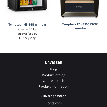
Temptech FCH3300SSCW
Temptech MB-36G minibar
humidor
Kapacitet 30 liter
Støjsvag (25 dBA)
LED-belysning
NAVIGERE
Blog
Produktkatalog
Om Temptech
Produktinformation
KUNDESERVICE
Kontakt os