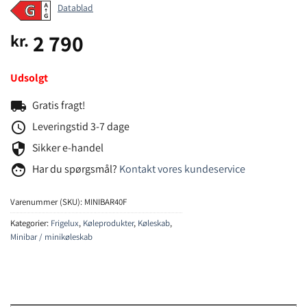
Datablad
2 790
kr.
Udsolgt
local_shipping
Gratis fragt!
schedule
Leveringstid 3-7 dage
security
Sikker e-handel
face
Har du spørgsmål?
Kontakt vores kundeservice
Varenummer (SKU):
MINIBAR40F
Kategorier:
Frigelux
,
Køleprodukter
,
Køleskab
,
Minibar / minikøleskab