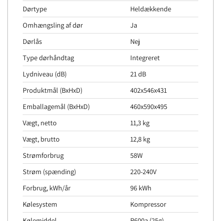
Dørtype
Heldækkende
Omhængsling af dør
Ja
Dørlås
Nej
Type dørhåndtag
Integreret
Lydniveau (dB)
21 dB
Produktmål (BxHxD)
402x546x431
Emballagemål (BxHxD)
460x590x495
Vægt, netto
11,3 kg
Vægt, brutto
12,8 kg
Strømforbrug
58W
Strøm (spænding)
220-240V
Forbrug, kWh/år
96 kWh
Kølesystem
Kompressor
Kølemiddel
R600a (25g)