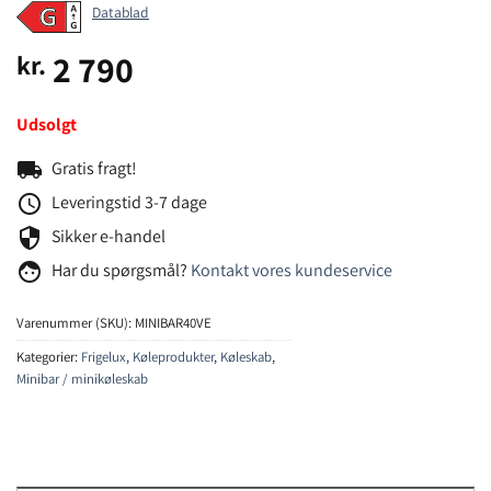
Datablad
2 790
kr.
Udsolgt
local_shipping
Gratis fragt!
schedule
Leveringstid 3-7 dage
security
Sikker e-handel
face
Har du spørgsmål?
Kontakt vores kundeservice
Varenummer (SKU):
MINIBAR40VE
Kategorier:
Frigelux
,
Køleprodukter
,
Køleskab
,
Minibar / minikøleskab