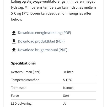
køling og støjsvage ventilatorer gør minibaren meget
lydsvag. Minibarens temperatur kan indstilles mellem
5°C og 17°C. Døren kan desuden omhængsles efter
behov.
file_download
Download energimærkning (PDF)
file_download
Download produktblad (PDF)
file_download
Download brugermanual (PDF)
Specifikationer
Nettovolumen (liter)
34 liter
Temperaturområde
5-17°C
Termostat
Manuel
Farve
Sort
LED-belysning
Ja