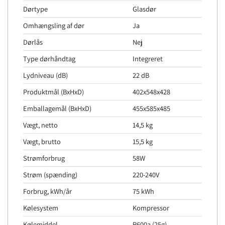
Dørtype
Glasdør
Omhængsling af dør
Ja
Dørlås
Nej
Type dørhåndtag
Integreret
Lydniveau (dB)
22 dB
Produktmål (BxHxD)
402x548x428
Emballagemål (BxHxD)
455x585x485
Vægt, netto
14,5 kg
Vægt, brutto
15,5 kg
Strømforbrug
58W
Strøm (spænding)
220-240V
Forbrug, kWh/år
75 kWh
Kølesystem
Kompressor
Kølemiddel
R600a (25g)