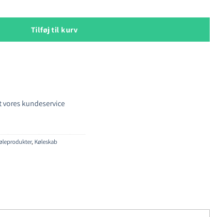
kab antal
Tilføj til kurv
 vores kundeservice
øleprodukter
,
Køleskab