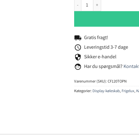
Frigelux CF120TOPN displaykøles
local_shipping
Gratis fragt!
schedule
Leveringstid 3-7 dage
security
Sikker e-handel
face
Har du spørgsmål?
Kontakt
Varenummer (SKU):
CF120TOPN
Kategorier:
Display-køleskab
,
Frigelux
,
K