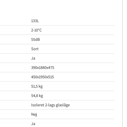
133L
2-10°C
55dB
Sort
Ja
390x1880x475
450x1950x515
51,5 kg
54,8 kg
Isoleret 2-lags glaslåge
Nej
Ja