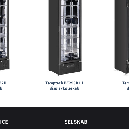
B2H
Temptech BC293B1H
Te
ab
displaykøleskab
d
ICE
SELSKAB