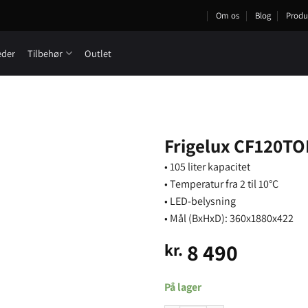
Om os
Blog
Produ
eder
Tilbehør
Outlet
Frigelux CF120TO
• 105 liter kapacitet
• Temperatur fra 2 til 10°C
• LED-belysning
• Mål (BxHxD): 360x1880x422
8 490
kr.
På lager