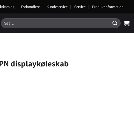
ktkatalog
Forhandlere
Kundeservice
Service
Produktinformation
Søg
efter:
PN displaykøleskab