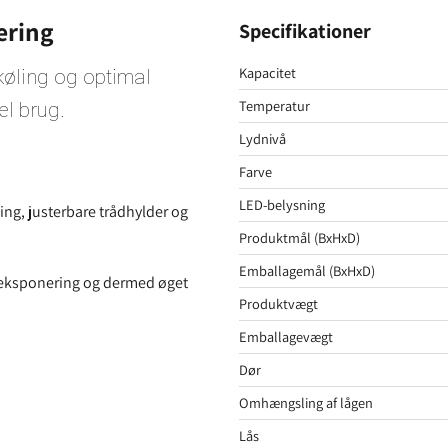
ering
Specifikationer
Kapacitet
køling og optimal
Temperatur
el brug.
Lydnivå
Farve
LED-belysning
ng, justerbare trådhylder og
Produktmål (BxHxD)
Emballagemål (BxHxD)
kteksponering og dermed øget
Produktvægt
Emballagevægt
Dør
Omhængsling af lågen
Lås