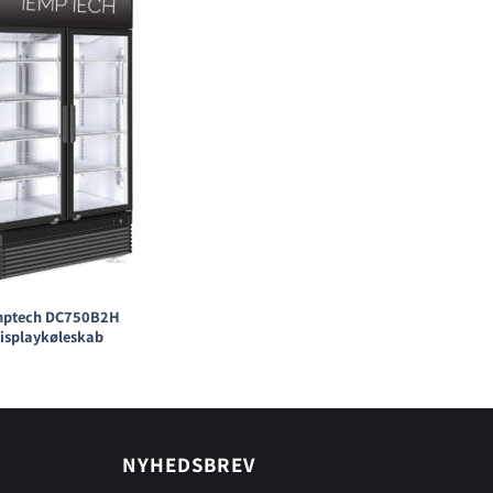
mptech DC750B2H
isplaykøleskab
NYHEDSBREV