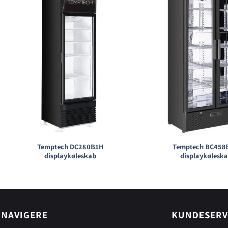
Temptech DC280B1H
Temptech BC458
displaykøleskab
displaykølesk
NAVIGERE
KUNDESERV