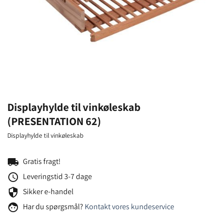
Displayhylde til vinkøleskab
(PRESENTATION 62)
Displayhylde til vinkøleskab
local_shipping
Gratis fragt!
schedule
Leveringstid 3-7 dage
security
Sikker e-handel
face
Har du spørgsmål?
Kontakt vores kundeservice