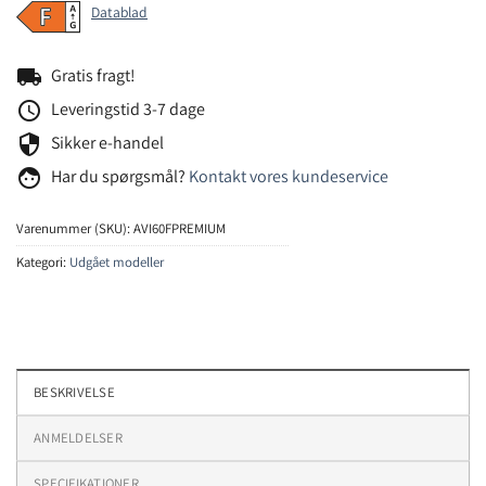
Datablad
local_shipping
Gratis fragt!
schedule
Leveringstid 3-7 dage
security
Sikker e-handel
face
Har du spørgsmål?
Kontakt vores kundeservice
Varenummer (SKU):
AVI60FPREMIUM
Kategori:
Udgået modeller
BESKRIVELSE
ANMELDELSER
SPECIFIKATIONER