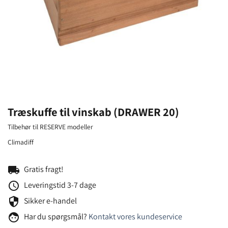
Træskuffe til vinskab (DRAWER 20)
Tilbehør til RESERVE modeller
Climadiff
local_shipping
Gratis fragt!
schedule
Leveringstid 3-7 dage
security
Sikker e-handel
face
Har du spørgsmål?
Kontakt vores kundeservice