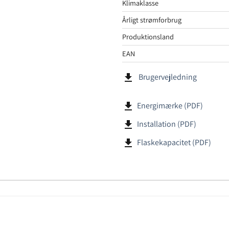
Klimaklasse
Årligt strømforbrug
Produktionsland
EAN
file_download
Brugervejledning
file_download
Energimærke (PDF)
file_download
Installation (PDF)
file_download
Flaskekapacitet (PDF)