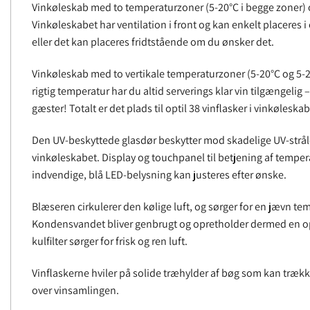
Vinkøleskab med to temperaturzoner (5-20°C i begge zoner) og 
Vinkøleskabet har ventilation i front og kan enkelt placeres 
eller det kan placeres fridtstående om du ønsker det.
Vinkøleskab med to vertikale temperaturzoner (5-20°C og 5-20
rigtig temperatur har du altid serverings klar vin tilgængelig –
gæster! Totalt er det plads til optil 38 vinflasker i vinkøleskab
Den UV-beskyttede glasdør beskytter mod skadelige UV-strål
vinkøleskabet. Display og touchpanel til betjening af temper
indvendige, blå LED-belysning kan justeres efter ønske.
Blæseren cirkulerer den kølige luft, og sørger for en jævn te
Kondensvandet bliver genbrugt og opretholder dermed en opt
kulfilter sørger for frisk og ren luft.
Vinflaskerne hviler på solide træhylder af bøg som kan trækk
over vinsamlingen.