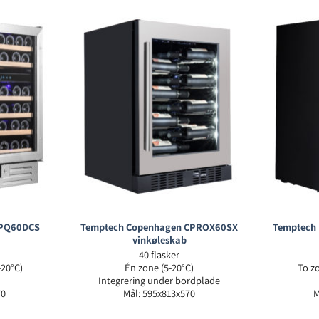
WPQ60DCS
Temptech Copenhagen CPROX60SX
Temptech
vinkøleskab
40 flasker
-20°C)
Én zone (5-20°C)
To zo
Integrering under bordplade
70
Mål: 595x813x570
M