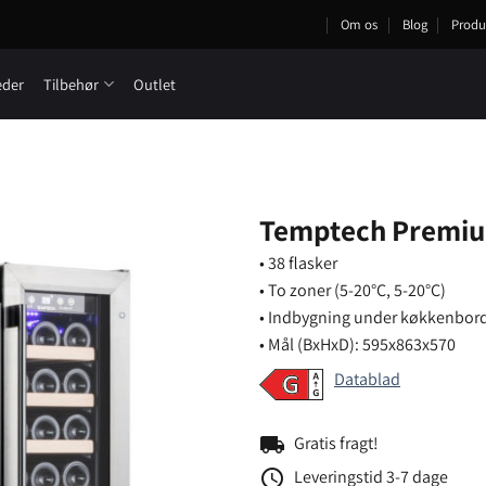
Om os
Blog
Produ
eder
Tilbehør
Outlet
Temptech Premi
• 38 flasker
• To zoner (5-20°C, 5-20°C)
• Indbygning under køkkenbor
• Mål (BxHxD): 595x863x570
Datablad
local_shipping
Gratis fragt!
schedule
Leveringstid 3-7 dage