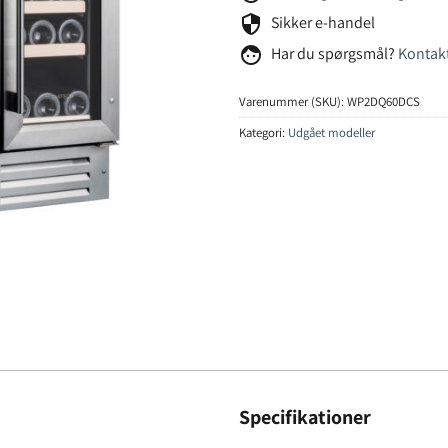
security
Sikker e-handel
face
Har du spørgsmål?
Kontakt
Varenummer (SKU):
WP2DQ60DCS
Kategori:
Udgået modeller
Specifikationer