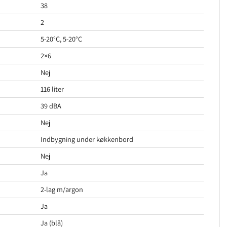
38
2
5-20°C, 5-20°C
2×6
Nej
116 liter
39 dBA
Nej
Indbygning under køkkenbord
Nej
Ja
2-lag m/argon
Ja
Ja (blå)