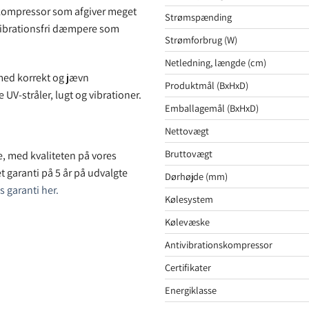
e kompressor som afgiver meget
Strømspænding
 vibrationsfri dæmpere som
Strømforbrug (W)
Netledning, længde (cm)
med korrekt og jævn
Produktmål (BxHxD)
UV-stråler, lugt og vibrationer.
Emballagemål (BxHxD)
Nettovægt
Bruttovægt
ge, med kvaliteten på vores
t garanti på 5 år på udvalgte
Dørhøjde (mm)
 garanti her.
Kølesystem
Kølevæske
Antivibrationskompressor
Certifikater
Energiklasse