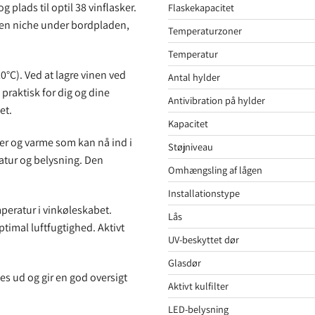
plads til optil 38 vinflasker.
Flaskekapacitet
i en niche under bordpladen,
Temperaturzoner
Temperatur
°C). Ved at lagre vinen ved
Antal hylder
 praktisk for dig og dine
Antivibration på hylder
et.
Kapacitet
er og varme som kan nå ind i
Støjniveau
atur og belysning. Den
Omhængsling af lågen
Installationstype
mperatur i vinkøleskabet.
Lås
imal luftfugtighed. Aktivt
UV-beskyttet dør
Glasdør
es ud og gir en god oversigt
Aktivt kulfilter
LED-belysning