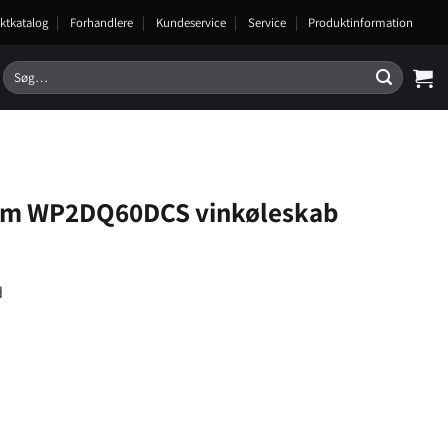
ktkatalog
Forhandlere
Kundeservice
Service
Produktinformation
Søg
efter:
um WP2DQ60DCS vinkøleskab
d