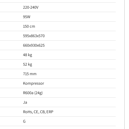
220-240V
95W
150 cm
595x863x570
660x930x625
48 kg
52 kg
715 mm
Kompressor
R600a (24g)
Ja
RoHs, CE, CB, ERP
G