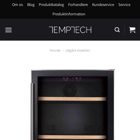
Fortsæt
Om os
Blog
Produktkatalog
Forhandlere
Kundeservice
Service
til
Produktinformation
indhold
Forside
/
Udgået modeller