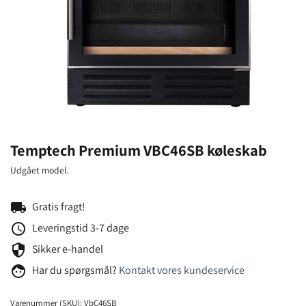
Temptech Premium VBC46SB køleskab
Udgået model.
local_shipping
Gratis fragt!
schedule
Leveringstid 3-7 dage
security
Sikker e-handel
face
Har du spørgsmål?
Kontakt vores kundeservice
Varenummer (SKU):
VbC46SB