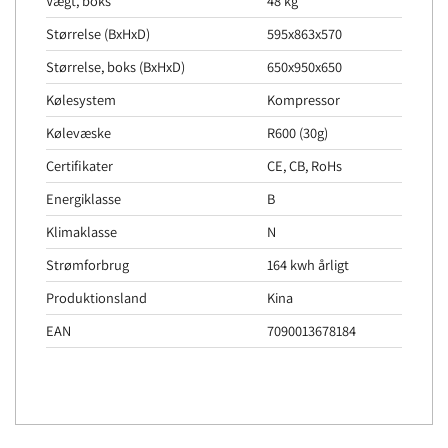
Vægt, boks
48 kg
Størrelse (BxHxD)
595x863x570
Størrelse, boks (BxHxD)
650x950x650
Kølesystem
Kompressor
Kølevæske
R600 (30g)
Certifikater
CE, CB, RoHs
Energiklasse
B
Klimaklasse
N
Strømforbrug
164 kwh årligt
Produktionsland
Kina
EAN
7090013678184