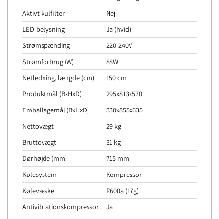
Aktivt kulfilter
Nej
LED-belysning
Ja (hvid)
Strømspænding
220-240V
Strømforbrug (W)
88W
Netledning, længde (cm)
150 cm
Produktmål (BxHxD)
295x813x570
Emballagemål (BxHxD)
330x855x635
Nettovægt
29 kg
Bruttovægt
31 kg
Dørhøjde (mm)
715 mm
Kølesystem
Kompressor
Kølevæske
R600a (17g)
Antivibrationskompressor
Ja