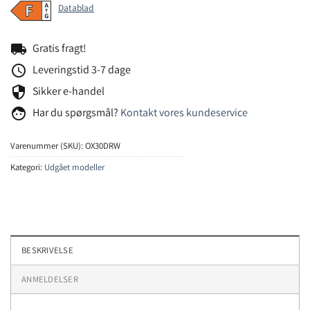
Datablad
local_shipping
Gratis fragt!
schedule
Leveringstid 3-7 dage
security
Sikker e-handel
face
Har du spørgsmål?
Kontakt vores kundeservice
Varenummer (SKU):
OX30DRW
Kategori:
Udgået modeller
BESKRIVELSE
ANMELDELSER