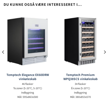
DU KUNNE OGSÅ VÆRE INTERESSERET I...
Temptech Elegance EX60DRW
Temptech Premium
vinkøleskab
WPQ38SCS vinkøleskab
46 flasker
34 flasker
To zoner (5-20°C, 5-20°C)
Én zone (5-20°C)
Indbygning
Indbygning
Mål: 595x863x580
Mål: 380x853x570