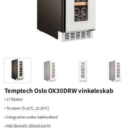
Temptech Oslo OX30DRW vinkøleskab
• 17 flasker
• To zoner (5-12°C, 12-20°C)
• Integration under køkkenbord
• Mål (BxHxD): 295x813x570