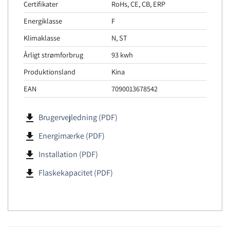
Certifikater
RoHs, CE, CB, ERP
Energiklasse
F
Klimaklasse
N, ST
Årligt strømforbrug
93 kwh
Produktionsland
Kina
EAN
7090013678542
file_download
Brugervejledning (PDF)
file_download
Energimærke (PDF)
file_download
Installation (PDF)
file_download
Flaskekapacitet (PDF)