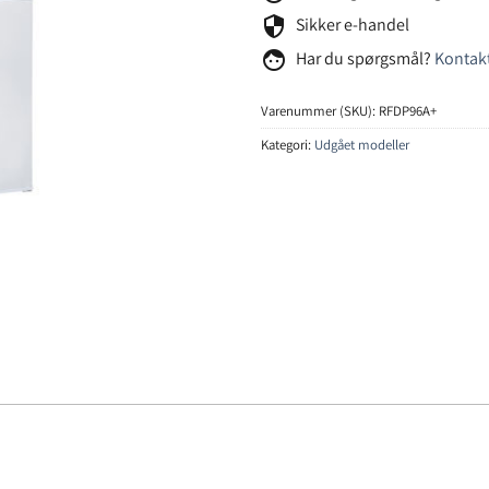
security
Sikker e-handel
face
Har du spørgsmål?
Kontakt
Varenummer (SKU):
RFDP96A+
Kategori:
Udgået modeller