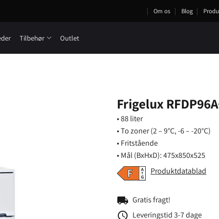
Om os
Blog
Produ
eder
Tilbehør
Outlet
Frigelux RFDP96
• 88 liter
• To zoner (2 – 9°C, -6 – -20°C)
• Fritstående
• Mål (BxHxD): 475x850x525
Produktdatablad
local_shipping
Gratis fragt!
schedule
Leveringstid 3-7 dage