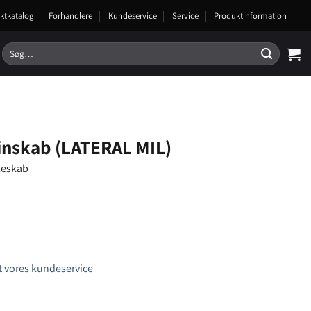
ktkatalog
Forhandlere
Kundeservice
Service
Produktinformation
Søg
efter:
vinskab (LATERAL MIL)
øleskab
 vores kundeservice