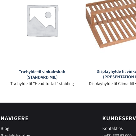
Displayhylde til vin
Træhylde til vinkøleskab
(PRESENTATION 
(STANDARD MIL)
Displayhylde til Climadiff
Træhylde til "Head-to-tail" stabling
NAVIGERE
KUNDESERV
Blog
Kontakt os
Produktkatalog
(+47) 333 67 000