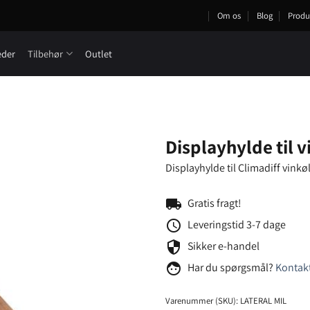
Om os
Blog
Produ
eder
Tilbehør
Outlet
Displayhylde til 
Displayhylde til Climadiff vink
local_shipping
Gratis fragt!
schedule
Leveringstid 3-7 dage
security
Sikker e-handel
face
Har du spørgsmål?
Kontakt
Varenummer (SKU):
LATERAL MIL