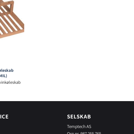
køleskab
MIL)
 vinkøleskab
ICE
SELSKAB
Temptech AS
Org nr. 987 255 765