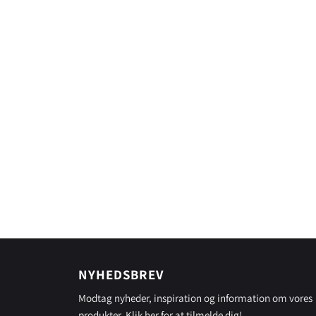
NYHEDSBREV
Modtag nyheder, inspiration og information om vores
produkter.
Klik her
for at tilmelde dig!