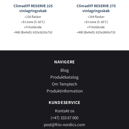
Climadiff RESERVE 225
Climadiff RESERVE 275
vinlagringsskab
vinlagringsskab
• 216 flasker
• 264 flasker
• En zone (5-18°C)
• En zone (5-18°C)
• Fritstående
• Fritstående
• Mål (BxHxD): 620x1620x710
• Mål (BxHxD): 620x1860x710
NAVIGERE
Blog
Produktkatalog
Om Temptech
Produktinformation
KUNDESERVICE
Kontakt os
(+47) 333 67 000
post@frio-nordics.com