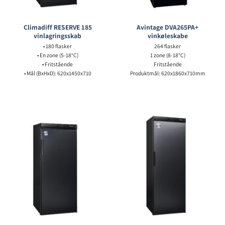
Climadiff RESERVE 185
Avintage DVA265PA+
vinlagringsskab
vinkøleskabe
• 180 flasker
264 flasker
• En zone (5-18°C)
1 zone (8-18°C)
• Fritstående
Fritstående
• Mål (BxHxD): 620x1450x710
Produktmål: 620x1860x710mm