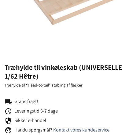
Træhylde til vinkøleskab (UNIVERSELLE
1/62 Hêtre)
Træhylde til “Head-to-tail” stabling af flasker
local_shipping
Gratis fragt!
schedule
Leveringstid 3-7 dage
security
Sikker e-handel
face
Har du spørgsmål?
Kontakt vores kundeservice