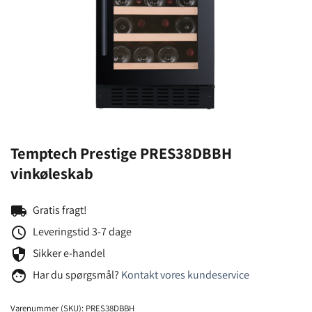
Temptech Prestige PRES38DBBH
vinkøleskab
local_shipping
Gratis fragt!
schedule
Leveringstid 3-7 dage
security
Sikker e-handel
face
Har du spørgsmål?
Kontakt vores kundeservice
Varenummer (SKU):
PRES38DBBH