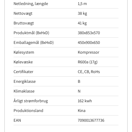
Netledning, længde
1,5 m
Nettovægt
38 kg
Bruttovægt
41 kg
Produktmål (BxHxD)
380x853x570
Emballagemål (BxHxD)
450x900x650
Kølesystem
Kompressor
Kølevæske
R600a (17g)
Certifikater
CE, CB, RoHs
Energiklasse
B
Klimaklasse
N
Årligt strømforbrug
162 kwh
Produktionsland
Kina
EAN
7090013677736