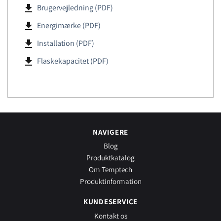
file_download
Brugervejledning (PDF)
file_download
Energimærke (PDF)
file_download
Installation (PDF)
file_download
Flaskekapacitet (PDF)
NAVIGERE
Blog
Produktkatalog
Om Temptech
Produktinformation
KUNDESERVICE
Kontakt os