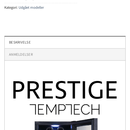
Kategori:
Udgået modeller
BESKRIVELSE
ANMELDELSER