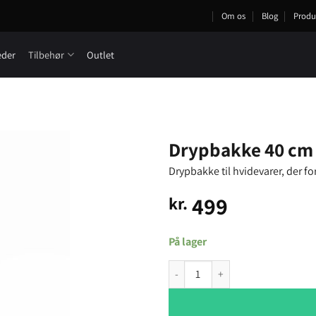
Om os
Blog
Produ
eder
Tilbehør
Outlet
Drypbakke 40 cm
Drypbakke til hvidevarer, der f
499
kr.
På lager
Drypbakke 40 cm antal