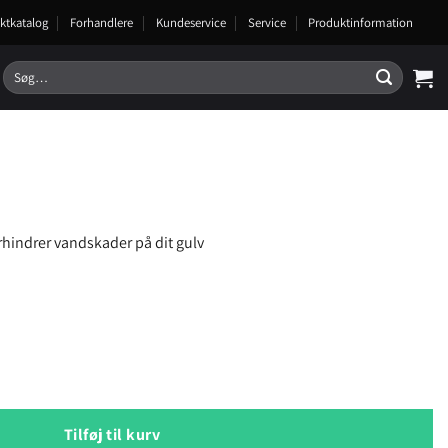
ktkatalog
Forhandlere
Kundeservice
Service
Produktinformation
Søg
efter:
orhindrer vandskader på dit gulv
Tilføj til kurv