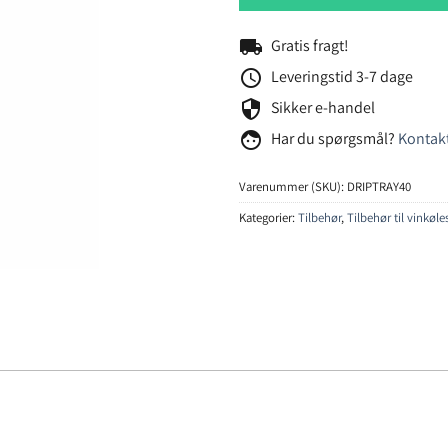
local_shipping
Gratis fragt!
schedule
Leveringstid 3-7 dage
security
Sikker e-handel
face
Har du spørgsmål?
Kontakt
Varenummer (SKU):
DRIPTRAY40
Kategorier:
Tilbehør
,
Tilbehør til vinkøl