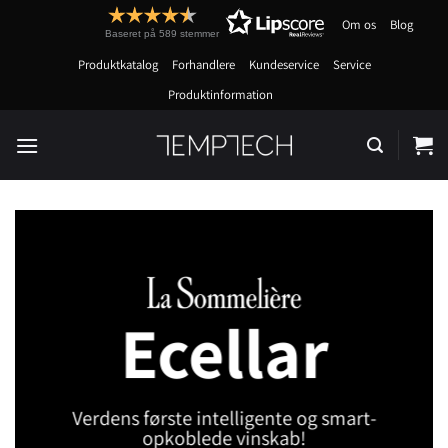
Fortsæt
Om os
Blog
til
Baseret på 589 stemmer
indhold
Produktkatalog
Forhandlere
Kundeservice
Service
Produktinformation
Ecellar
Verdens første intelligente og smart-
opkoblede vinskab!