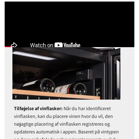
Tilføjelse af vinflasker:
Når du har identificeret
vinflasken, kan du placere vinen hvor du vil, den
nøjagtige placering af vinflasken registreres og
opdateres automatisk i appen. Baseret på vintypen