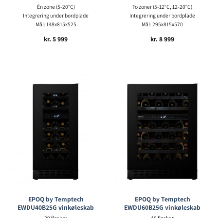
Én zone (5-20°C)
To zoner (5-12°C, 12-20°C)
Integrering under bordplade
Integrering under bordplade
Mål: 148x815x525
Mål: 295x815x570
kr.
5 999
kr.
8 999
EPOQ by Temptech
EPOQ by Temptech
EWDU40B25G vinkøleskab
EWDU60B25G vinkøleskab
29 flasker
46 flasker