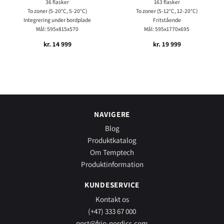
36 flasker
163 flasker
To zoner (5-20°C, 5-20°C)
To zoner (5-12°C, 12-20°C)
Integrering under bordplade
Fritstående
Mål: 595x815x570
Mål: 595x1770x695
kr.
14 999
kr.
19 999
NAVIGERE
Blog
Produktkatalog
Om Temptech
Produktinformation
KUNDESERVICE
Kontakt os
(+47) 333 67 000
post@frio-nordics.com