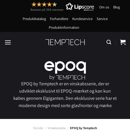
Fortsæt
Om os
Blog
til
Baseret på 589 stemmer
indhold
Produktkatalog
Forhandlere
Kundeservice
Service
Produktinformation
EPOQ by Temptech er en vinskabsserie, der er
udviklet eksklusivt til EPOQ-mærket og kan kun
købes gennem Elgiganten. Den eksklusive serie har et
moderne design med sorte glasfronter og mørke
detaljer. Højt kvalitetsniveau, optimale
opbevaringsforhold og en udvidet garanti på 7 år!
Forside
/
Vinkøleskabe
/
EPOQ by Temptech